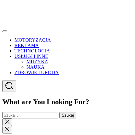
Menu
MOTORYZACJA
REKLAMA
TECHNOLOGIA
USŁUGI I INNE
MUZYKA
NAUKA
ZDROWIE I URODA
Search
What are You Looking For?
Szukaj:
Close
search
Close
Menu