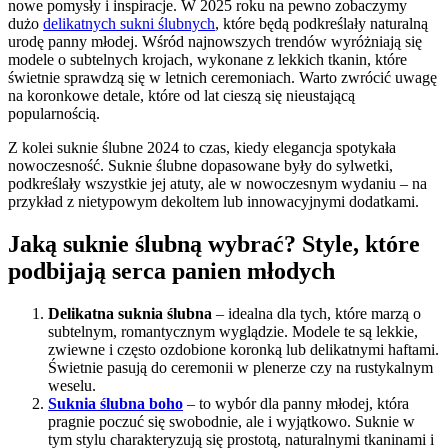
nowe pomysły i inspiracje. W 2025 roku na pewno zobaczymy
dużo
delikatnych sukni ślubnych
, które będą podkreślały naturalną
urodę panny młodej. Wśród najnowszych trendów wyróżniają się
modele o subtelnych krojach, wykonane z lekkich tkanin, które
świetnie sprawdzą się w letnich ceremoniach. Warto zwrócić uwagę
na koronkowe detale, które od lat cieszą się nieustającą
popularnością.
Z kolei suknie ślubne 2024 to czas, kiedy elegancja spotykała
nowoczesność. Suknie ślubne dopasowane były do sylwetki,
podkreślały wszystkie jej atuty, ale w nowoczesnym wydaniu – na
przykład z nietypowym dekoltem lub innowacyjnymi dodatkami.
Jaką suknie ślubną wybrać? Style, które
podbijają serca panien młodych
Delikatna suknia ślubna
– idealna dla tych, które marzą o
subtelnym, romantycznym wyglądzie. Modele te są lekkie,
zwiewne i często ozdobione koronką lub delikatnymi haftami.
Świetnie pasują do ceremonii w plenerze czy na rustykalnym
weselu.
Suknia ślubna boho
– to wybór dla panny młodej, która
pragnie poczuć się swobodnie, ale i wyjątkowo. Suknie w
tym stylu charakteryzują się prostotą, naturalnymi tkaninami i