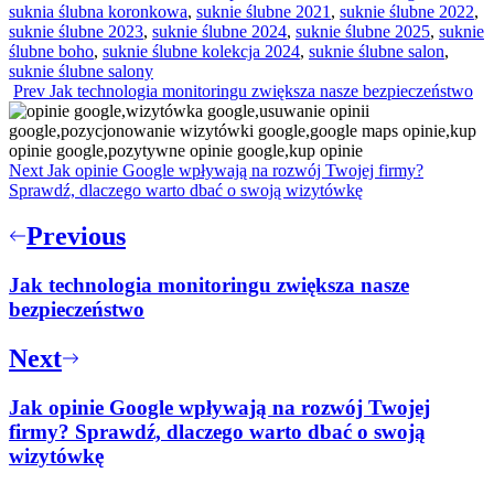
suknia ślubna koronkowa
,
suknie ślubne 2021
,
suknie ślubne 2022
,
suknie ślubne 2023
,
suknie ślubne 2024
,
suknie ślubne 2025
,
suknie
ślubne boho
,
suknie ślubne kolekcja 2024
,
suknie ślubne salon
,
suknie ślubne salony
Prev
Jak technologia monitoringu zwiększa nasze bezpieczeństwo
Next
Jak opinie Google wpływają na rozwój Twojej firmy?
Sprawdź, dlaczego warto dbać o swoją wizytówkę
Nawigacja
Previous
wpisu
Jak technologia monitoringu zwiększa nasze
bezpieczeństwo
Next
Jak opinie Google wpływają na rozwój Twojej
firmy? Sprawdź, dlaczego warto dbać o swoją
wizytówkę