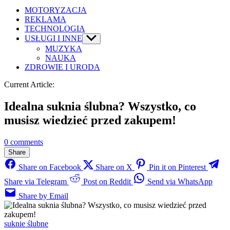
MOTORYZACJA
REKLAMA
TECHNOLOGIA
USŁUGI I INNE
Show
sub
MUZYKA
menu
NAUKA
ZDROWIE I URODA
Current Article:
Idealna suknia ślubna? Wszystko, co
musisz wiedzieć przed zakupem!
0 comments
Share
Share on Facebook
Share on X
Pin it on Pinterest
Share via Telegram
Post on Reddit
Send via WhatsApp
Share by Email
Categories
suknie ślubne