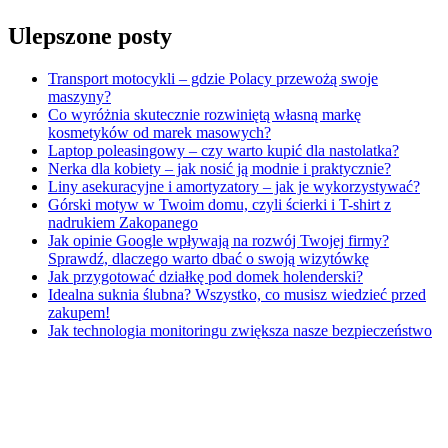
Ulepszone posty
Transport motocykli – gdzie Polacy przewożą swoje
maszyny?
Co wyróżnia skutecznie rozwiniętą własną markę
kosmetyków od marek masowych?
Laptop poleasingowy – czy warto kupić dla nastolatka?
Nerka dla kobiety – jak nosić ją modnie i praktycznie?
Liny asekuracyjne i amortyzatory – jak je wykorzystywać?
Górski motyw w Twoim domu, czyli ścierki i T-shirt z
nadrukiem Zakopanego
Jak opinie Google wpływają na rozwój Twojej firmy?
Sprawdź, dlaczego warto dbać o swoją wizytówkę
Jak przygotować działkę pod domek holenderski?
Idealna suknia ślubna? Wszystko, co musisz wiedzieć przed
zakupem!
Jak technologia monitoringu zwiększa nasze bezpieczeństwo