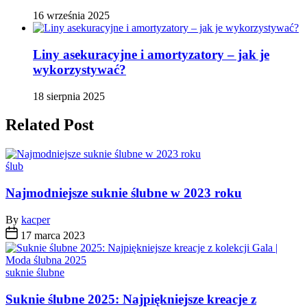
16 września 2025
Liny asekuracyjne i amortyzatory – jak je
wykorzystywać?
18 sierpnia 2025
Related Post
Categories
ślub
Najmodniejsze suknie ślubne w 2023 roku
By
kacper
17 marca 2023
Categories
suknie ślubne
Suknie ślubne 2025: Najpiękniejsze kreacje z