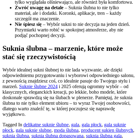
tylko wyglądała olśniewająco, ale również była komfortowa.
Zwróć uwagę na detale
– Suknia ślubna to nie tylko
materiał, ale i dodatki. Koronki, aplikacje, tren – każdy
szczegół ma znaczenie.
Nie śpiesz się
– Wybór sukni to nie decyzja na jeden dzień.
Przymiarki warto robić w spokojnej atmosferze, aby nie
podjąć pochopnej decyzji.
Suknia ślubna – marzenie, które może
stać się rzeczywistością
Wybór idealnej sukni ślubnej to nie lada wyzwanie, ale dzięki
odpowiedniemu przygotowaniu i wyborowi odpowiedniego salonu,
z pewnością znajdziesz coś, co idealnie pasuje do Twojego stylu i
marzeń.
Suknie ślubne 2024
i 2025 oferują ogromny wybór – od
klasycznych, eleganckich kreacji, po lekkie, boho modele, które
doskonale sprawdzą się na ślubach w plenerze. Pamiętaj, że suknia
ślubna to nie tylko element ubioru – to wyraz Twojej osobowości,
dlatego warto znaleźć tę, w której poczujesz się naprawdę
wyjątkowo.
Tagged In
delikatne suknie ślubne
,
gala
,
gala płock
,
gala suknie
płock
,
gala suknie slubne
,
moda ślubna
,
producent sukien ślubnych
,
suknia ślubna
,
suknia ślubna dopasowana
,
suknia ślubna gala
,