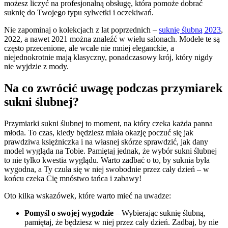
możesz liczyć na profesjonalną obsługę, która pomoże dobrać
suknię do Twojego typu sylwetki i oczekiwań.
Nie zapominaj o kolekcjach z lat poprzednich –
suknię ślubną 2023
,
2022, a nawet 2021 można znaleźć w wielu salonach. Modele te są
często przecenione, ale wcale nie mniej eleganckie, a
niejednokrotnie mają klasyczny, ponadczasowy krój, który nigdy
nie wyjdzie z mody.
Na co zwrócić uwagę podczas przymiarek
sukni ślubnej?
Przymiarki sukni ślubnej to moment, na który czeka każda panna
młoda. To czas, kiedy będziesz miała okazję poczuć się jak
prawdziwa księżniczka i na własnej skórze sprawdzić, jak dany
model wygląda na Tobie. Pamiętaj jednak, że wybór sukni ślubnej
to nie tylko kwestia wyglądu. Warto zadbać o to, by suknia była
wygodna, a Ty czuła się w niej swobodnie przez cały dzień – w
końcu czeka Cię mnóstwo tańca i zabawy!
Oto kilka wskazówek, które warto mieć na uwadze:
Pomyśl o swojej wygodzie
– Wybierając suknię ślubną,
pamiętaj, że będziesz w niej przez cały dzień. Zadbaj, by nie