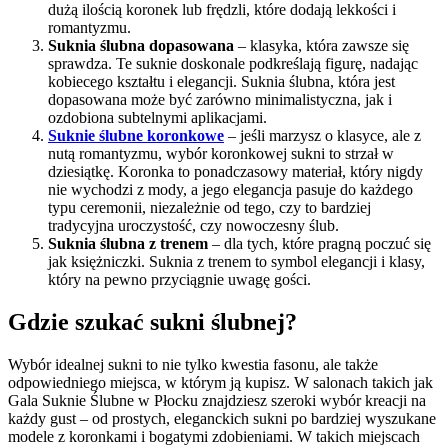
dużą ilością koronek lub frędzli, które dodają lekkości i
romantyzmu.
Suknia ślubna dopasowana
– klasyka, która zawsze się
sprawdza. Te suknie doskonale podkreślają figurę, nadając
kobiecego kształtu i elegancji. Suknia ślubna, która jest
dopasowana może być zarówno minimalistyczna, jak i
ozdobiona subtelnymi aplikacjami.
Suknie ślubne koronkowe
– jeśli marzysz o klasyce, ale z
nutą romantyzmu, wybór koronkowej sukni to strzał w
dziesiątkę. Koronka to ponadczasowy materiał, który nigdy
nie wychodzi z mody, a jego elegancja pasuje do każdego
typu ceremonii, niezależnie od tego, czy to bardziej
tradycyjna uroczystość, czy nowoczesny ślub.
Suknia ślubna z trenem
– dla tych, które pragną poczuć się
jak księżniczki. Suknia z trenem to symbol elegancji i klasy,
który na pewno przyciągnie uwagę gości.
Gdzie szukać sukni ślubnej?
Wybór idealnej sukni to nie tylko kwestia fasonu, ale także
odpowiedniego miejsca, w którym ją kupisz. W salonach takich jak
Gala Suknie Ślubne w Płocku
znajdziesz szeroki wybór kreacji na
każdy gust – od prostych, eleganckich sukni po bardziej wyszukane
modele z koronkami i bogatymi zdobieniami. W takich miejscach