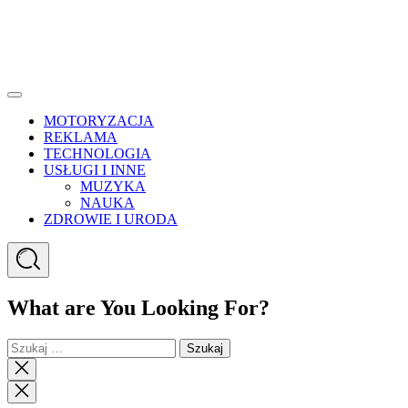
Menu
MOTORYZACJA
REKLAMA
TECHNOLOGIA
USŁUGI I INNE
MUZYKA
NAUKA
ZDROWIE I URODA
Search
What are You Looking For?
Szukaj:
Close
search
Close
Menu