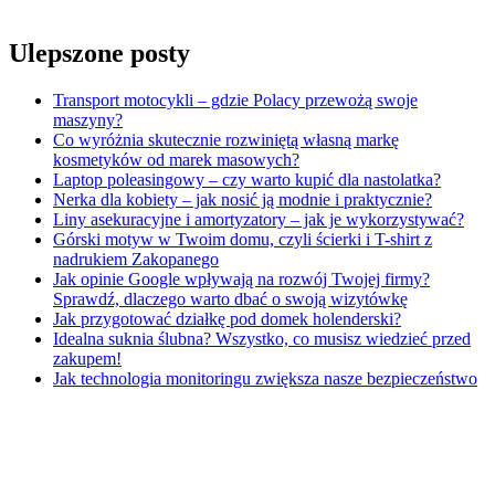
Ulepszone posty
Transport motocykli – gdzie Polacy przewożą swoje
maszyny?
Co wyróżnia skutecznie rozwiniętą własną markę
kosmetyków od marek masowych?
Laptop poleasingowy – czy warto kupić dla nastolatka?
Nerka dla kobiety – jak nosić ją modnie i praktycznie?
Liny asekuracyjne i amortyzatory – jak je wykorzystywać?
Górski motyw w Twoim domu, czyli ścierki i T-shirt z
nadrukiem Zakopanego
Jak opinie Google wpływają na rozwój Twojej firmy?
Sprawdź, dlaczego warto dbać o swoją wizytówkę
Jak przygotować działkę pod domek holenderski?
Idealna suknia ślubna? Wszystko, co musisz wiedzieć przed
zakupem!
Jak technologia monitoringu zwiększa nasze bezpieczeństwo