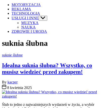
MOTORYZACJA
REKLAMA
TECHNOLOGIA
USŁUGI I INNE
Show
sub
MUZYKA
menu
NAUKA
ZDROWIE I URODA
suknia ślubna
Categories
suknie ślubne
Idealna suknia ślubna? Wszystko, co
musisz wiedzieć przed zakupem!
By
kacper
8 kwietnia 2025
Ślub to jedno z najważniejszych wydarzeń w życiu, a wybór