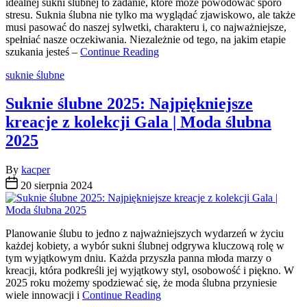
idealnej sukni ślubnej to zadanie, które może powodować sporo
stresu. Suknia ślubna nie tylko ma wyglądać zjawiskowo, ale także
musi pasować do naszej sylwetki, charakteru i, co najważniejsze,
spełniać nasze oczekiwania. Niezależnie od tego, na jakim etapie
szukania jesteś –
Continue Reading
Categories
suknie ślubne
Suknie ślubne 2025: Najpiękniejsze
kreacje z kolekcji Gala | Moda ślubna
2025
By
kacper
20 sierpnia 2024
Planowanie ślubu to jedno z najważniejszych wydarzeń w życiu
każdej kobiety, a wybór sukni ślubnej odgrywa kluczową rolę w
tym wyjątkowym dniu. Każda przyszła panna młoda marzy o
kreacji, która podkreśli jej wyjątkowy styl, osobowość i piękno. W
2025 roku możemy spodziewać się, że moda ślubna przyniesie
wiele innowacji i
Continue Reading