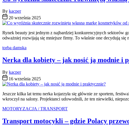
By
kacper
20 września 2025
Rynek beauty jest jednym z najbardziej konkurencyjnych sektorów gos
odważniej rozwijają się mniejsze firmy. To właśnie one decydują się
Categories
torba damska
Nerka dla kobiety – jak nosić ją modnie i 
By
kacper
16 września 2025
Jeszcze kilka lat temu nerka kojarzyła się głównie ze sportem, festiw
wkroczył na salony. Projektanci udowodnili, że ten niewielki, niepozor
Categories
MOTORYZACJA / TRANSPORT
Transport motocykli – gdzie Polacy przew