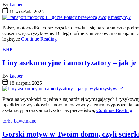
By
kacper
11 września 2025
Polscy motocykliści coraz częściej decydują się na zagraniczne pod
czasem wręcz ryzykowne. Dlatego rośnie zainteresowanie usługami z
logistyce
Continue Reading
Categories
BHP
Liny asekuracyjne i amortyzatory – jak j
By
kacper
18 sierpnia 2025
Praca na wysokości to jedna z najbardziej wymagających i ryzykown
upadkiem z wysokości stanowi nieodzowny element wyposażenia każd
asekuracyjna oraz amortyzator bezpieczeństwa,
Continue Reading
Categories
torby bawełniane
Górski motyw w Twoim domu, czyli ścierki