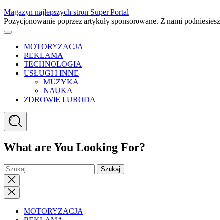
Skip
Magazyn najlepszych stron Super Portal
to
Pozycjonowanie poprzez artykuły sponsorowane. Z nami podniesies
content
Menu
MOTORYZACJA
REKLAMA
TECHNOLOGIA
USŁUGI I INNE
MUZYKA
NAUKA
ZDROWIE I URODA
Search
What are You Looking For?
Szukaj:
Close
search
Close
Menu
MOTORYZACJA
REKLAMA