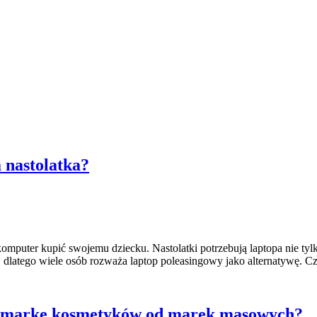
 nastolatka?
 komputer kupić swojemu dziecku. Nastolatki potrzebują laptopa nie tyl
dlatego wiele osób rozważa laptop poleasingowy jako alternatywę. C
ną markę kosmetyków od marek masowych?