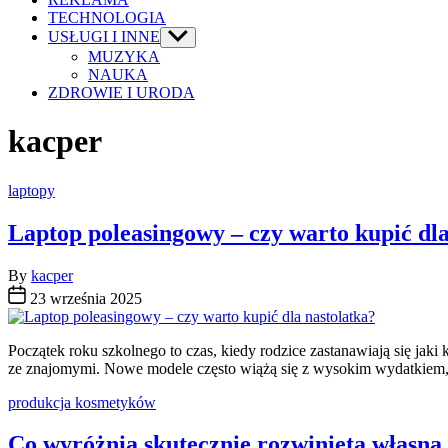
TECHNOLOGIA
USŁUGI I INNE
Show
sub
MUZYKA
menu
NAUKA
ZDROWIE I URODA
kacper
Categories
laptopy
Laptop poleasingowy – czy warto kupić dla
By
kacper
23 września 2025
Początek roku szkolnego to czas, kiedy rodzice zastanawiają się jaki
ze znajomymi. Nowe modele często wiążą się z wysokim wydatkiem, 
Categories
produkcja kosmetyków
Co wyróżnia skutecznie rozwiniętą włas