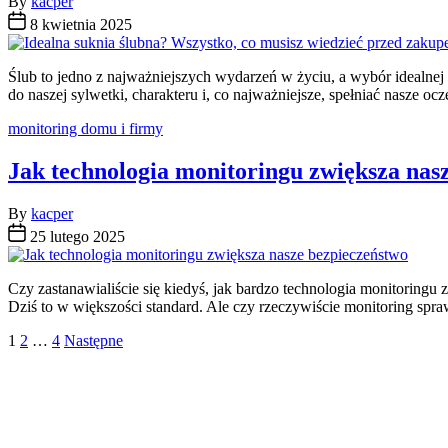
By
kacper
8 kwietnia 2025
Ślub to jedno z najważniejszych wydarzeń w życiu, a wybór idealnej
do naszej sylwetki, charakteru i, co najważniejsze, spełniać nasze oc
Categories
monitoring domu i firmy
Jak technologia monitoringu zwiększa nas
By
kacper
25 lutego 2025
Czy zastanawialiście się kiedyś, jak bardzo technologia monitoringu
Dziś to w większości standard. Ale czy rzeczywiście monitoring spr
Stronicowanie
1
2
…
4
Następne
wpisów