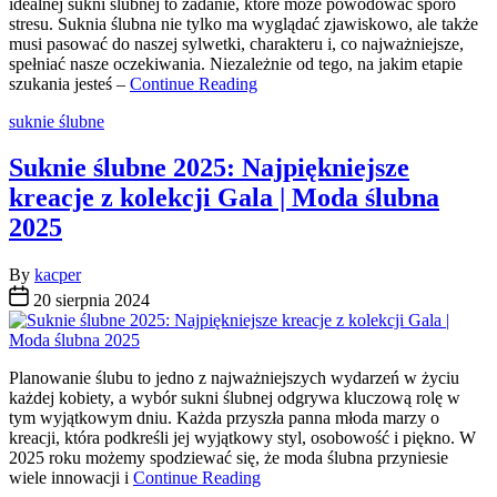
idealnej sukni ślubnej to zadanie, które może powodować sporo
stresu. Suknia ślubna nie tylko ma wyglądać zjawiskowo, ale także
musi pasować do naszej sylwetki, charakteru i, co najważniejsze,
spełniać nasze oczekiwania. Niezależnie od tego, na jakim etapie
szukania jesteś –
Continue Reading
Categories
suknie ślubne
Suknie ślubne 2025: Najpiękniejsze
kreacje z kolekcji Gala | Moda ślubna
2025
By
kacper
20 sierpnia 2024
Planowanie ślubu to jedno z najważniejszych wydarzeń w życiu
każdej kobiety, a wybór sukni ślubnej odgrywa kluczową rolę w
tym wyjątkowym dniu. Każda przyszła panna młoda marzy o
kreacji, która podkreśli jej wyjątkowy styl, osobowość i piękno. W
2025 roku możemy spodziewać się, że moda ślubna przyniesie
wiele innowacji i
Continue Reading