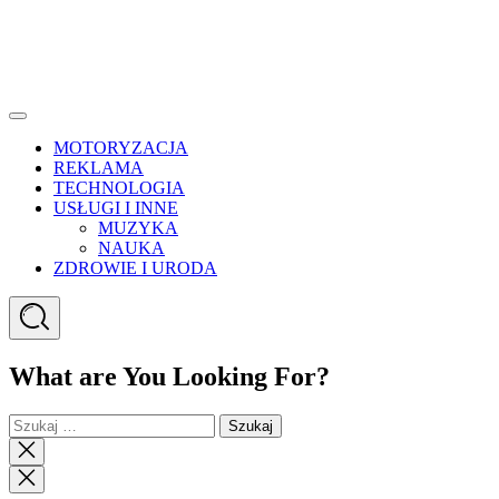
Menu
MOTORYZACJA
REKLAMA
TECHNOLOGIA
USŁUGI I INNE
MUZYKA
NAUKA
ZDROWIE I URODA
Search
What are You Looking For?
Szukaj:
Close
search
Close
Menu