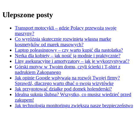
Ulepszone posty
Transport motocykli – gdzie Polacy przewożą swoje
maszyny?
Co wyróżnia skutecznie rozwiniętą własną markę
kosmetyków od marek masowych?
Laptop poleasingowy – czy warto kupić dla nastolatka?
Nerka dla kobiety – jak nosić ją modnie i praktycznie?
Liny asekuracyjne i amortyzatory – jak je wykorzystywać?
Górski motyw w Twoim domu, czyli ścierki i T-shirt z
nadrukiem Zakopanego
Jak opinie Google wpływają na rozwój Twojej firmy?
Sprawdź, dlaczego warto dbać o swoją wizytówkę
Jak przygotować działkę pod domek holenderski?
Idealna suknia ślubna? Wszystko, co musisz wiedzieć przed
zakupem!
Jak technologia monitoringu zwiększa nasze bezpieczeństwo