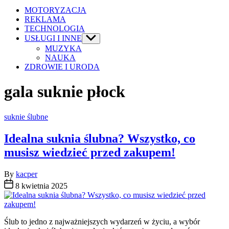
MOTORYZACJA
REKLAMA
TECHNOLOGIA
USŁUGI I INNE
Show
sub
MUZYKA
menu
NAUKA
ZDROWIE I URODA
gala suknie płock
Categories
suknie ślubne
Idealna suknia ślubna? Wszystko, co
musisz wiedzieć przed zakupem!
By
kacper
8 kwietnia 2025
Ślub to jedno z najważniejszych wydarzeń w życiu, a wybór