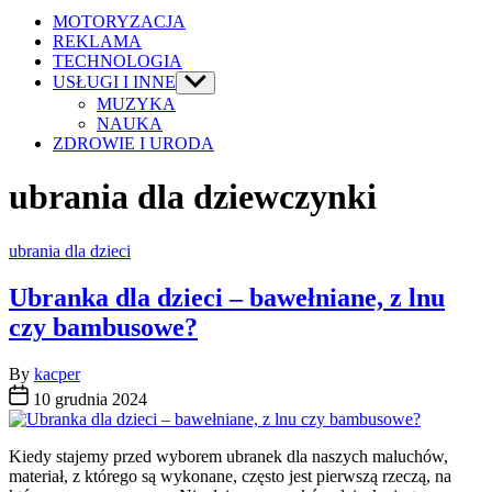
MOTORYZACJA
REKLAMA
TECHNOLOGIA
USŁUGI I INNE
Show
sub
MUZYKA
menu
NAUKA
ZDROWIE I URODA
ubrania dla dziewczynki
Categories
ubrania dla dzieci
Ubranka dla dzieci – bawełniane, z lnu
czy bambusowe?
By
kacper
10 grudnia 2024
Kiedy stajemy przed wyborem ubranek dla naszych maluchów,
materiał, z którego są wykonane, często jest pierwszą rzeczą, na