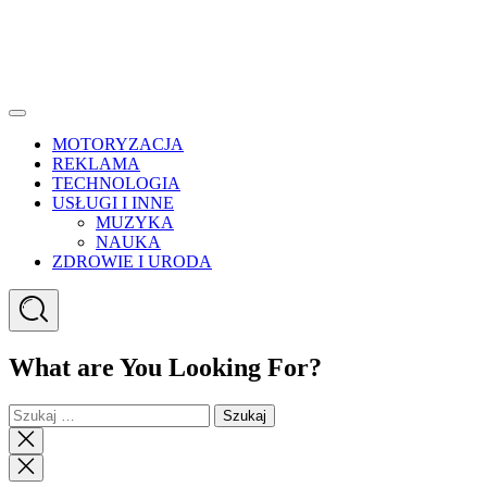
Menu
MOTORYZACJA
REKLAMA
TECHNOLOGIA
USŁUGI I INNE
MUZYKA
NAUKA
ZDROWIE I URODA
Search
What are You Looking For?
Szukaj:
Close
search
Close
Menu