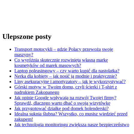
Ulepszone posty
Transport motocykli – gdzie Polacy przewożą swoje
maszyny?
Co wyróżnia skutecznie rozwiniętą własną markę
kosmetyków od marek masowych?
Laptop poleasingowy – czy warto kupić dla nastolatka?
Nerka dla kobiety – jak nosić ją modnie i praktycznie?
Liny asekuracyjne i amortyzatory – jak je wykorzystywać?
Górski motyw w Twoim domu, czyli ścierki i T-shirt z
nadrukiem Zakopanego
Jak opinie Google wpływają na rozwój Twojej firmy?
Sprawdź, dlaczego warto dbać o swoją wizytówkę
Jak przygotować działkę pod domek holenderski?
Idealna suknia ślubna? Wszystko, co musisz wiedzieć przed
zakupem!
Jak technologia monitoringu zwiększa nasze bezpieczeństwo