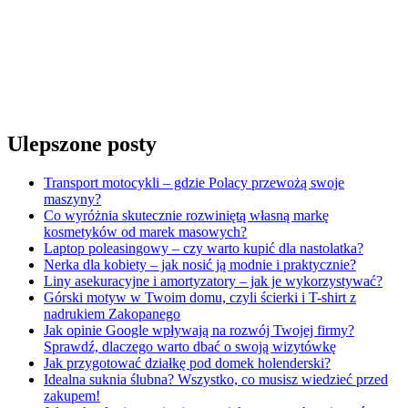
Ulepszone posty
Transport motocykli – gdzie Polacy przewożą swoje
maszyny?
Co wyróżnia skutecznie rozwiniętą własną markę
kosmetyków od marek masowych?
Laptop poleasingowy – czy warto kupić dla nastolatka?
Nerka dla kobiety – jak nosić ją modnie i praktycznie?
Liny asekuracyjne i amortyzatory – jak je wykorzystywać?
Górski motyw w Twoim domu, czyli ścierki i T-shirt z
nadrukiem Zakopanego
Jak opinie Google wpływają na rozwój Twojej firmy?
Sprawdź, dlaczego warto dbać o swoją wizytówkę
Jak przygotować działkę pod domek holenderski?
Idealna suknia ślubna? Wszystko, co musisz wiedzieć przed
zakupem!