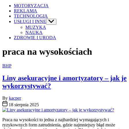
MOTORYZACJA
REKLAMA
TECHNOLOGIA
USŁUGI I INNE
Show
sub
MUZYKA
menu
NAUKA
ZDROWIE I URODA
praca na wysokościach
Categories
BHP
Liny asekuracyjne i amortyzatory – jak je
wykorzystywać?
By
kacper
18 sierpnia 2025
Praca na wysokości to jedna z najbardziej wymagających i
ryzykownych form zatrudnienia, gdzie najmniejszy błąd może