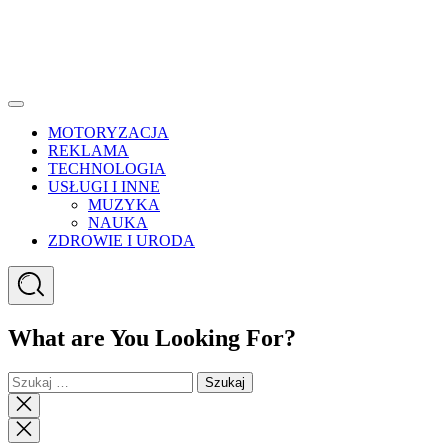
Menu
MOTORYZACJA
REKLAMA
TECHNOLOGIA
USŁUGI I INNE
MUZYKA
NAUKA
ZDROWIE I URODA
Search
What are You Looking For?
Szukaj:
Close
search
Close
Menu