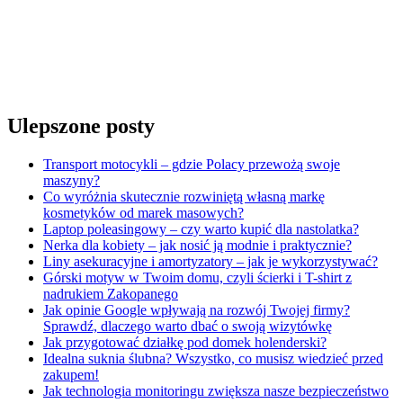
Ulepszone posty
Transport motocykli – gdzie Polacy przewożą swoje
maszyny?
Co wyróżnia skutecznie rozwiniętą własną markę
kosmetyków od marek masowych?
Laptop poleasingowy – czy warto kupić dla nastolatka?
Nerka dla kobiety – jak nosić ją modnie i praktycznie?
Liny asekuracyjne i amortyzatory – jak je wykorzystywać?
Górski motyw w Twoim domu, czyli ścierki i T-shirt z
nadrukiem Zakopanego
Jak opinie Google wpływają na rozwój Twojej firmy?
Sprawdź, dlaczego warto dbać o swoją wizytówkę
Jak przygotować działkę pod domek holenderski?
Idealna suknia ślubna? Wszystko, co musisz wiedzieć przed
zakupem!
Jak technologia monitoringu zwiększa nasze bezpieczeństwo