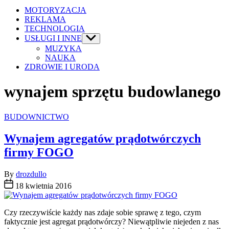
MOTORYZACJA
REKLAMA
TECHNOLOGIA
USŁUGI I INNE
Show
sub
MUZYKA
menu
NAUKA
ZDROWIE I URODA
wynajem sprzętu budowlanego
Categories
BUDOWNICTWO
Wynajem agregatów prądotwórczych
firmy FOGO
By
drozdullo
18 kwietnia 2016
Czy rzeczywiście każdy nas zdaje sobie sprawę z tego, czym
faktycznie jest agregat prądotwórczy? Niewątpliwie niejeden z nas