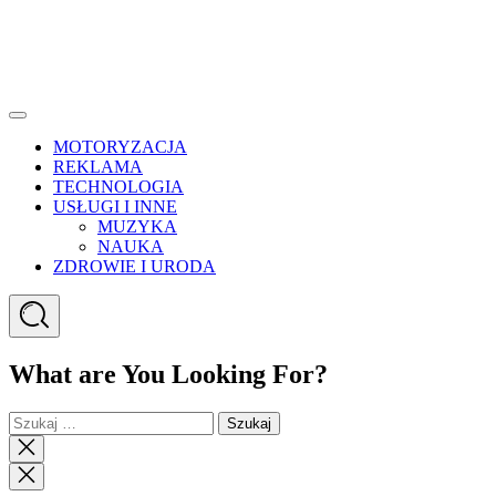
Menu
MOTORYZACJA
REKLAMA
TECHNOLOGIA
USŁUGI I INNE
MUZYKA
NAUKA
ZDROWIE I URODA
Search
What are You Looking For?
Szukaj:
Close
search
Close
Menu