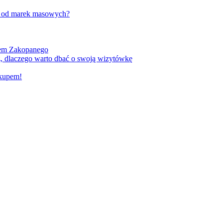
w od marek masowych?
kiem Zakopanego
, dlaczego warto dbać o swoją wizytówkę
akupem!