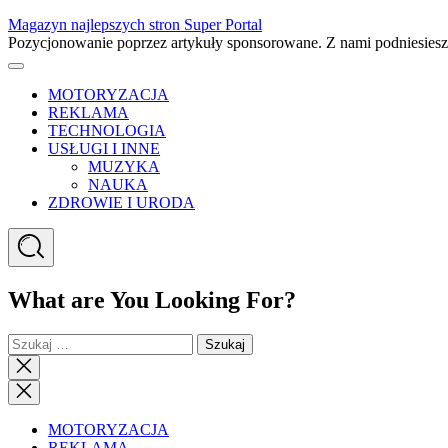
Skip
Magazyn najlepszych stron Super Portal
to
Pozycjonowanie poprzez artykuły sponsorowane. Z nami podniesies
content
Menu
MOTORYZACJA
REKLAMA
TECHNOLOGIA
USŁUGI I INNE
MUZYKA
NAUKA
ZDROWIE I URODA
Search
What are You Looking For?
Szukaj:
Close
search
Close
Menu
MOTORYZACJA
REKLAMA