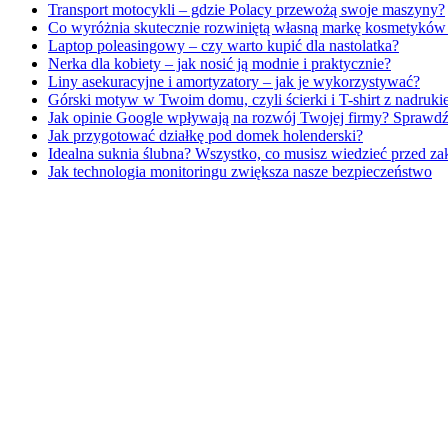
Transport motocykli – gdzie Polacy przewożą swoje maszyny?
Co wyróżnia skutecznie rozwiniętą własną markę kosmetykó
Laptop poleasingowy – czy warto kupić dla nastolatka?
Nerka dla kobiety – jak nosić ją modnie i praktycznie?
Liny asekuracyjne i amortyzatory – jak je wykorzystywać?
Górski motyw w Twoim domu, czyli ścierki i T-shirt z nadru
Jak opinie Google wpływają na rozwój Twojej firmy? Sprawdź
Jak przygotować działkę pod domek holenderski?
Idealna suknia ślubna? Wszystko, co musisz wiedzieć przed z
Jak technologia monitoringu zwiększa nasze bezpieczeństwo