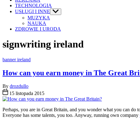
TECHNOLOGIA
USŁUGI I INNE
Show
sub
MUZYKA
menu
NAUKA
ZDROWIE I URODA
signwriting ireland
Categories
banner ireland
How can you earn money in The Great Bri
By
drozdullo
15 listopada 2015
Perhaps, you are in Great Britain, and you wonder what you can do to
Everyone has some talents, you too. Anyway, running own company