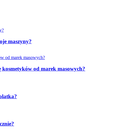
woje maszyny?
rkę kosmetyków od marek masowych?
olatka?
cznie?