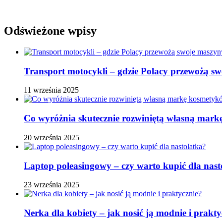
Odświeżone wpisy
Transport motocykli – gdzie Polacy przewożą s
11 września 2025
Co wyróżnia skutecznie rozwiniętą własną ma
20 września 2025
Laptop poleasingowy – czy warto kupić dla nast
23 września 2025
Nerka dla kobiety – jak nosić ją modnie i prakty