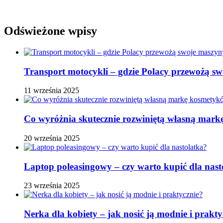
Odświeżone wpisy
Transport motocykli – gdzie Polacy przewożą s
11 września 2025
Co wyróżnia skutecznie rozwiniętą własną ma
20 września 2025
Laptop poleasingowy – czy warto kupić dla nast
23 września 2025
Nerka dla kobiety – jak nosić ją modnie i prakty