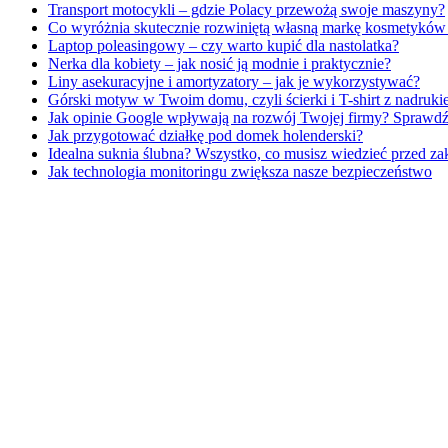
Transport motocykli – gdzie Polacy przewożą swoje maszyny?
Co wyróżnia skutecznie rozwiniętą własną markę kosmetykó
Laptop poleasingowy – czy warto kupić dla nastolatka?
Nerka dla kobiety – jak nosić ją modnie i praktycznie?
Liny asekuracyjne i amortyzatory – jak je wykorzystywać?
Górski motyw w Twoim domu, czyli ścierki i T-shirt z nadru
Jak opinie Google wpływają na rozwój Twojej firmy? Sprawdź
Jak przygotować działkę pod domek holenderski?
Idealna suknia ślubna? Wszystko, co musisz wiedzieć przed z
Jak technologia monitoringu zwiększa nasze bezpieczeństwo