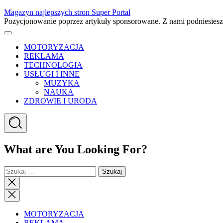
Skip
Magazyn najlepszych stron Super Portal
to
Pozycjonowanie poprzez artykuły sponsorowane. Z nami podniesies
content
Menu
MOTORYZACJA
REKLAMA
TECHNOLOGIA
USŁUGI I INNE
MUZYKA
NAUKA
ZDROWIE I URODA
Search
What are You Looking For?
Szukaj:
Close
search
Close
Menu
MOTORYZACJA
REKLAMA