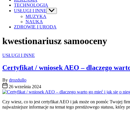
TECHNOLOGIA
USŁUGI I INNE
Show
sub
MUZYKA
menu
NAUKA
ZDROWIE I URODA
kwestionariusz samooceny
Categories
USŁUGI I INNE
Certyfikat / wniosek AEO – dlaczego warto 
By
drozdullo
26 września 2024
Czy wiesz, co to jest certyfikat AEO i jak może on pomóc Twojej fi
najważniejsze informacje na temat tego prestiżowego statusu, który p