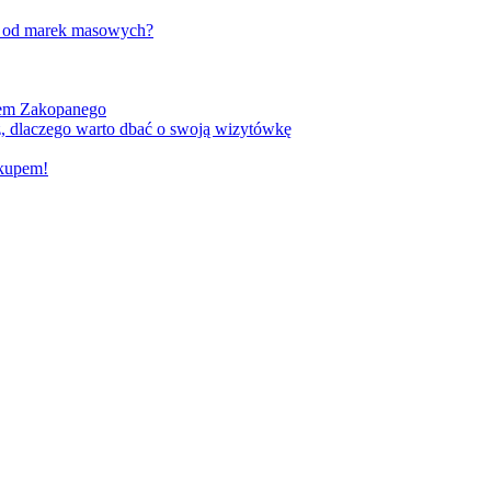
w od marek masowych?
kiem Zakopanego
, dlaczego warto dbać o swoją wizytówkę
akupem!