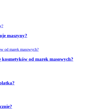
woje maszyny?
rkę kosmetyków od marek masowych?
olatka?
cznie?