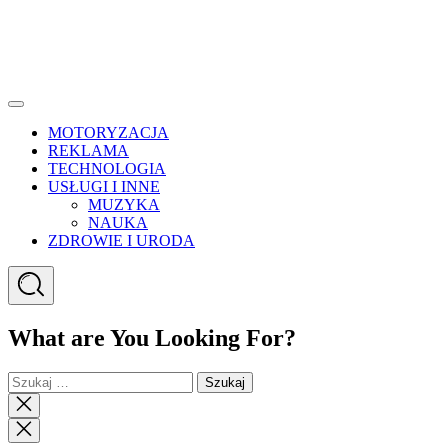
Menu
MOTORYZACJA
REKLAMA
TECHNOLOGIA
USŁUGI I INNE
MUZYKA
NAUKA
ZDROWIE I URODA
Search
What are You Looking For?
Szukaj:
Close
search
Close
Menu