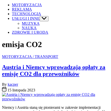
MOTORYZACJA
REKLAMA
TECHNOLOGIA
USŁUGI I INNE
Show
sub
MUZYKA
menu
NAUKA
ZDROWIE I URODA
emisja CO2
Categories
MOTORYZACJA / TRANSPORT
Austria i Niemcy wprowadzają opłaty za
emisję CO2 dla przewoźników
By
kacper
15 listopada 2023
Niemcy i Austria staną się pionierami w zakresie implementacji