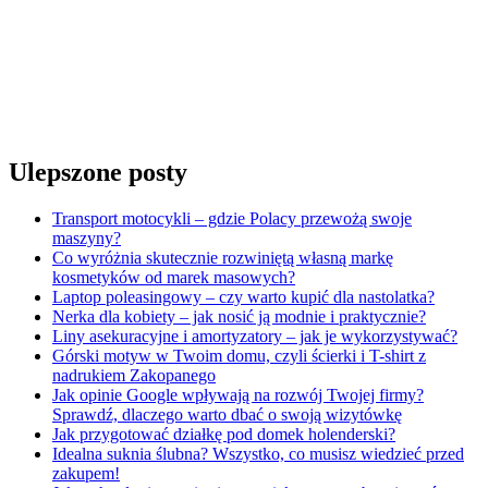
Ulepszone posty
Transport motocykli – gdzie Polacy przewożą swoje
maszyny?
Co wyróżnia skutecznie rozwiniętą własną markę
kosmetyków od marek masowych?
Laptop poleasingowy – czy warto kupić dla nastolatka?
Nerka dla kobiety – jak nosić ją modnie i praktycznie?
Liny asekuracyjne i amortyzatory – jak je wykorzystywać?
Górski motyw w Twoim domu, czyli ścierki i T-shirt z
nadrukiem Zakopanego
Jak opinie Google wpływają na rozwój Twojej firmy?
Sprawdź, dlaczego warto dbać o swoją wizytówkę
Jak przygotować działkę pod domek holenderski?
Idealna suknia ślubna? Wszystko, co musisz wiedzieć przed
zakupem!