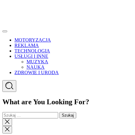
Menu
MOTORYZACJA
REKLAMA
TECHNOLOGIA
USŁUGI I INNE
MUZYKA
NAUKA
ZDROWIE I URODA
Search
What are You Looking For?
Szukaj:
Close
search
Close
Menu