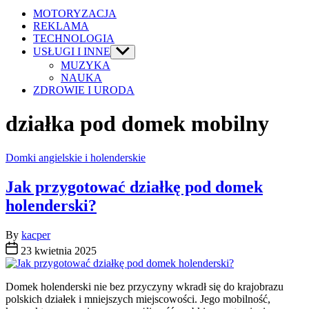
MOTORYZACJA
REKLAMA
TECHNOLOGIA
USŁUGI I INNE
Show
sub
MUZYKA
menu
NAUKA
ZDROWIE I URODA
działka pod domek mobilny
Categories
Domki angielskie i holenderskie
Jak przygotować działkę pod domek
holenderski?
By
kacper
23 kwietnia 2025
Domek holenderski nie bez przyczyny wkradł się do krajobrazu
polskich działek i mniejszych miejscowości. Jego mobilność,