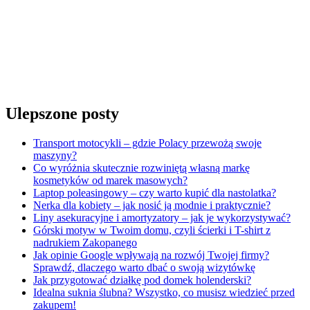
Ulepszone posty
Transport motocykli – gdzie Polacy przewożą swoje
maszyny?
Co wyróżnia skutecznie rozwiniętą własną markę
kosmetyków od marek masowych?
Laptop poleasingowy – czy warto kupić dla nastolatka?
Nerka dla kobiety – jak nosić ją modnie i praktycznie?
Liny asekuracyjne i amortyzatory – jak je wykorzystywać?
Górski motyw w Twoim domu, czyli ścierki i T-shirt z
nadrukiem Zakopanego
Jak opinie Google wpływają na rozwój Twojej firmy?
Sprawdź, dlaczego warto dbać o swoją wizytówkę
Jak przygotować działkę pod domek holenderski?
Idealna suknia ślubna? Wszystko, co musisz wiedzieć przed
zakupem!