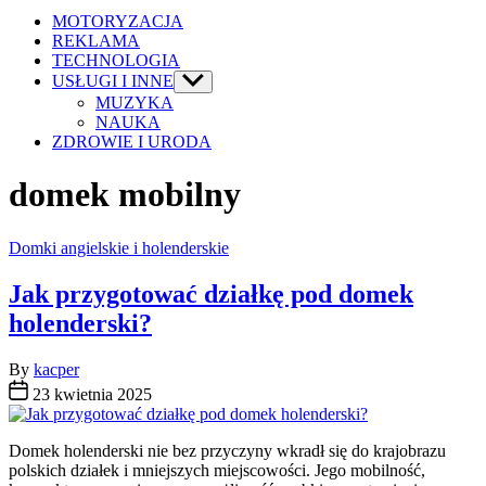
MOTORYZACJA
REKLAMA
TECHNOLOGIA
USŁUGI I INNE
Show
sub
MUZYKA
menu
NAUKA
ZDROWIE I URODA
domek mobilny
Categories
Domki angielskie i holenderskie
Jak przygotować działkę pod domek
holenderski?
By
kacper
23 kwietnia 2025
Domek holenderski nie bez przyczyny wkradł się do krajobrazu
polskich działek i mniejszych miejscowości. Jego mobilność,