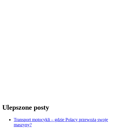
Ulepszone posty
Transport motocykli – gdzie Polacy przewożą swoje
maszyny?