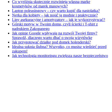
Co wyróżnia skutecznie rozwiniętą własną markę
kosmetyków od marek masowych?
Laptop poleasingowy – czy warto kupić dla nastolatka?
Nerka dla kobiety – jak nosić ją modnie i praktycznie?
Liny asekuracyjne i amortyzatory – jak je wykorzystywać?
Górski motyw w Twoim domu, czyli ścierki i T-shirt z
nadrukiem Zakopanego
Jak opinie Google wpływają na rozwój Twojej firmy?
Sprawdź, dlaczego warto dbać o swoją wizytówkę
Jak przygotować działkę pod domek holenderski?
Idealna suknia ślubna? Wszystko, co musisz wiedzieć przed
zakupem!
Jak technologia monitoringu zwiększa nasze bezpieczeństwo