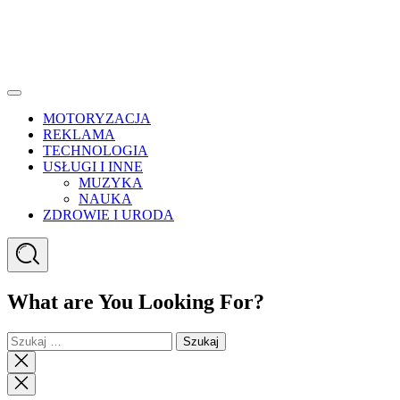
Menu
MOTORYZACJA
REKLAMA
TECHNOLOGIA
USŁUGI I INNE
MUZYKA
NAUKA
ZDROWIE I URODA
Search
What are You Looking For?
Szukaj:
Close
search
Close
Menu