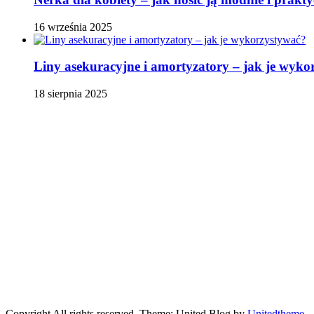
16 września 2025
Liny asekuracyjne i amortyzatory – jak je wyko
18 sierpnia 2025
Copyright All rights reserved. Theme: United Blog by
Unitedtheme
.