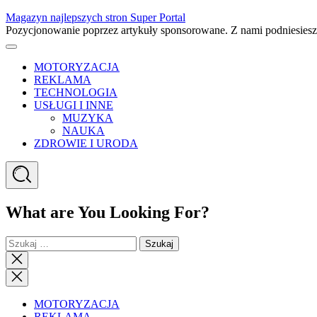
Skip
Magazyn najlepszych stron Super Portal
to
Pozycjonowanie poprzez artykuły sponsorowane. Z nami podniesies
content
Menu
MOTORYZACJA
REKLAMA
TECHNOLOGIA
USŁUGI I INNE
MUZYKA
NAUKA
ZDROWIE I URODA
Search
What are You Looking For?
Szukaj:
Close
search
Close
Menu
MOTORYZACJA
REKLAMA