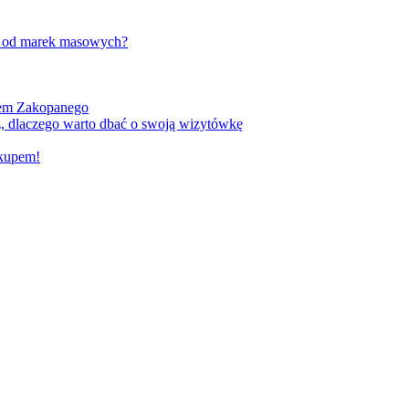
w od marek masowych?
kiem Zakopanego
, dlaczego warto dbać o swoją wizytówkę
akupem!