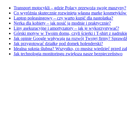
Transport motocykli – gdzie Polacy przewożą swoje maszyny?
Co wyróżnia skutecznie rozwiniętą własną markę kosmetykó
Laptop poleasingowy – czy warto kupić dla nastolatka?
Nerka dla kobiety – jak nosić ją modnie i praktycznie?
Liny asekuracyjne i amortyzatory – jak je wykorzystywać?
Górski motyw w Twoim domu, czyli ścierki i T-shirt z nadru
Jak opinie Google wpływają na rozwój Twojej firmy? Sprawdź
Jak przygotować działkę pod domek holenderski?
Idealna suknia ślubna? Wszystko, co musisz wiedzieć przed z
Jak technologia monitoringu zwiększa nasze bezpieczeństwo