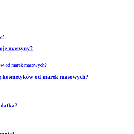
woje maszyny?
rkę kosmetyków od marek masowych?
olatka?
cznie?