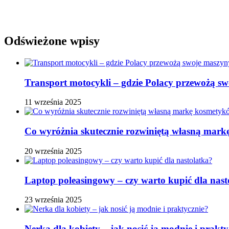
Odświeżone wpisy
Transport motocykli – gdzie Polacy przewożą s
11 września 2025
Co wyróżnia skutecznie rozwiniętą własną ma
20 września 2025
Laptop poleasingowy – czy warto kupić dla nast
23 września 2025
Nerka dla kobiety – jak nosić ją modnie i prakty