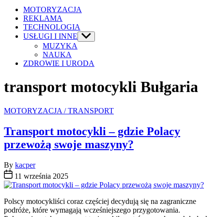
MOTORYZACJA
REKLAMA
TECHNOLOGIA
USŁUGI I INNE
Show
sub
MUZYKA
menu
NAUKA
ZDROWIE I URODA
transport motocykli Bułgaria
Categories
MOTORYZACJA / TRANSPORT
Transport motocykli – gdzie Polacy
przewożą swoje maszyny?
By
kacper
11 września 2025
Polscy motocykliści coraz częściej decydują się na zagraniczne
podróże, które wymagają wcześniejszego przygotowania.