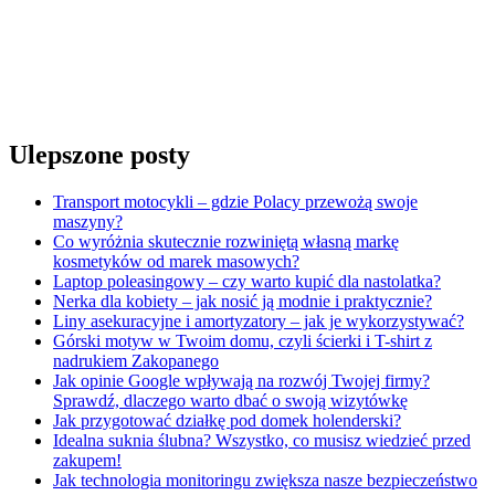
Ulepszone posty
Transport motocykli – gdzie Polacy przewożą swoje
maszyny?
Co wyróżnia skutecznie rozwiniętą własną markę
kosmetyków od marek masowych?
Laptop poleasingowy – czy warto kupić dla nastolatka?
Nerka dla kobiety – jak nosić ją modnie i praktycznie?
Liny asekuracyjne i amortyzatory – jak je wykorzystywać?
Górski motyw w Twoim domu, czyli ścierki i T-shirt z
nadrukiem Zakopanego
Jak opinie Google wpływają na rozwój Twojej firmy?
Sprawdź, dlaczego warto dbać o swoją wizytówkę
Jak przygotować działkę pod domek holenderski?
Idealna suknia ślubna? Wszystko, co musisz wiedzieć przed
zakupem!
Jak technologia monitoringu zwiększa nasze bezpieczeństwo