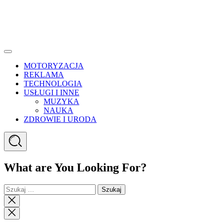
Menu
MOTORYZACJA
REKLAMA
TECHNOLOGIA
USŁUGI I INNE
MUZYKA
NAUKA
ZDROWIE I URODA
Search
What are You Looking For?
Szukaj:
Close
search
Close
Menu