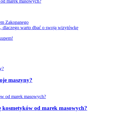
w od marek masowych?
kiem Zakopanego
, dlaczego warto dbać o swoją wizytówkę
akupem!
woje maszyny?
rkę kosmetyków od marek masowych?