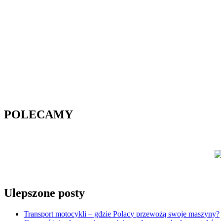
POLECAMY
Ulepszone posty
Transport motocykli – gdzie Polacy przewożą swoje maszyny?