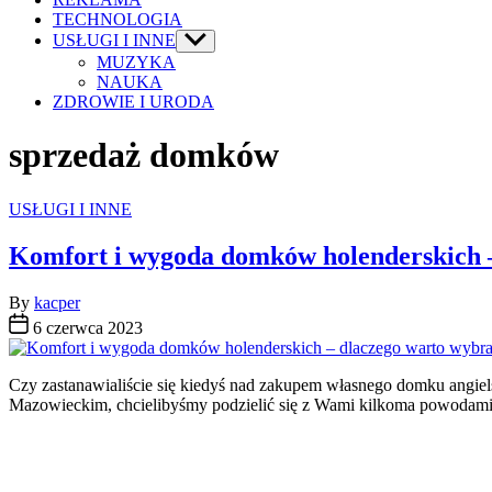
TECHNOLOGIA
USŁUGI I INNE
Show
sub
MUZYKA
menu
NAUKA
ZDROWIE I URODA
sprzedaż domków
Categories
USŁUGI I INNE
Komfort i wygoda domków holenderskich –
By
kacper
6 czerwca 2023
Czy zastanawialiście się kiedyś nad zakupem własnego domku angiels
Mazowieckim, chcielibyśmy podzielić się z Wami kilkoma powodami,