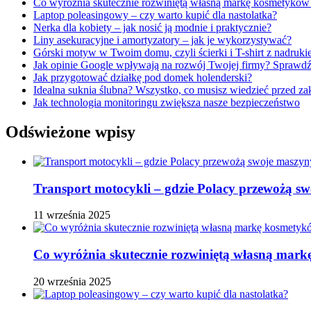
Co wyróżnia skutecznie rozwiniętą własną markę kosmetykó
Laptop poleasingowy – czy warto kupić dla nastolatka?
Nerka dla kobiety – jak nosić ją modnie i praktycznie?
Liny asekuracyjne i amortyzatory – jak je wykorzystywać?
Górski motyw w Twoim domu, czyli ścierki i T-shirt z nadru
Jak opinie Google wpływają na rozwój Twojej firmy? Sprawdź
Jak przygotować działkę pod domek holenderski?
Idealna suknia ślubna? Wszystko, co musisz wiedzieć przed z
Jak technologia monitoringu zwiększa nasze bezpieczeństwo
Odświeżone wpisy
Transport motocykli – gdzie Polacy przewożą s
11 września 2025
Co wyróżnia skutecznie rozwiniętą własną ma
20 września 2025