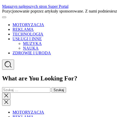
Skip
Magazyn najlepszych stron Super Portal
to
Pozycjonowanie poprzez artykuły sponsorowane. Z nami podniesies
content
Menu
MOTORYZACJA
REKLAMA
TECHNOLOGIA
USŁUGI I INNE
MUZYKA
NAUKA
ZDROWIE I URODA
Search
What are You Looking For?
Szukaj:
Close
search
Close
Menu
MOTORYZACJA
REKLAMA