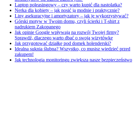
Laptop poleasingowy – czy warto kupić dla nastolatka?
Nerka dla kobiety – jak nosić ją modnie i praktycznie?
Liny asekuracyjne i amortyzatory – jak je wykorzystywać?
Górski motyw w Twoim domu, czyli ścierki i T-shirt z
nadrukiem Zakopanego
Jak opinie Google wpływają na rozwój Twojej firmy?
Sprawdź, dlaczego warto dbać o swoją wizytówkę
Jak przygotować działkę pod domek holenderski?
Idealna suknia ślubna? Wszystko, co musisz wiedzieć przed
zakupem!
Jak technologia monitoringu zwiększa nasze bezpieczeństwo