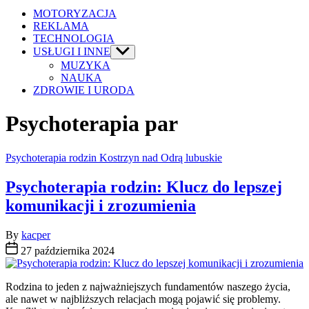
MOTORYZACJA
REKLAMA
TECHNOLOGIA
USŁUGI I INNE
Show
sub
MUZYKA
menu
NAUKA
ZDROWIE I URODA
Psychoterapia par
Categories
Psychoterapia rodzin Kostrzyn nad Odrą lubuskie
Psychoterapia rodzin: Klucz do lepszej
komunikacji i zrozumienia
By
kacper
27 października 2024
Rodzina to jeden z najważniejszych fundamentów naszego życia,
ale nawet w najbliższych relacjach mogą pojawić się problemy.