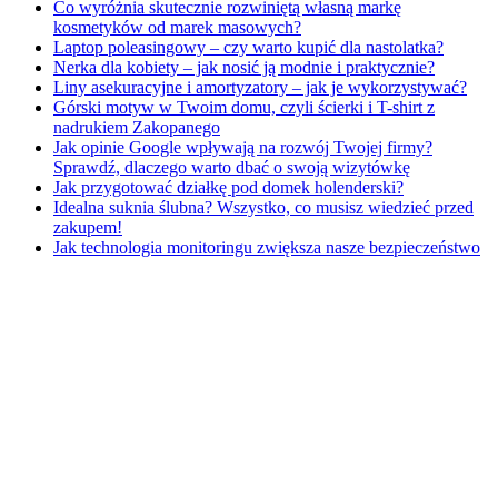
Co wyróżnia skutecznie rozwiniętą własną markę
kosmetyków od marek masowych?
Laptop poleasingowy – czy warto kupić dla nastolatka?
Nerka dla kobiety – jak nosić ją modnie i praktycznie?
Liny asekuracyjne i amortyzatory – jak je wykorzystywać?
Górski motyw w Twoim domu, czyli ścierki i T-shirt z
nadrukiem Zakopanego
Jak opinie Google wpływają na rozwój Twojej firmy?
Sprawdź, dlaczego warto dbać o swoją wizytówkę
Jak przygotować działkę pod domek holenderski?
Idealna suknia ślubna? Wszystko, co musisz wiedzieć przed
zakupem!
Jak technologia monitoringu zwiększa nasze bezpieczeństwo