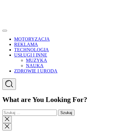
Menu
MOTORYZACJA
REKLAMA
TECHNOLOGIA
USŁUGI I INNE
MUZYKA
NAUKA
ZDROWIE I URODA
Search
What are You Looking For?
Szukaj:
Close
search
Close
Menu