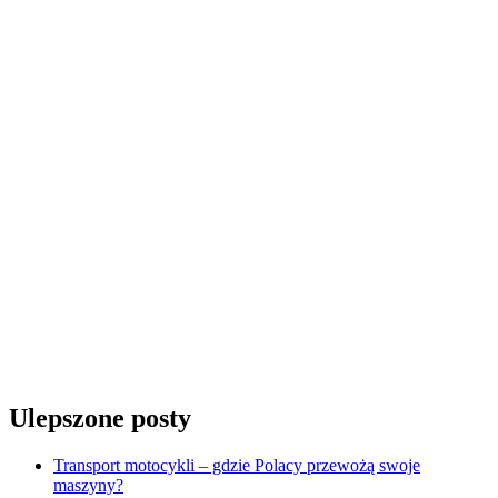
Ulepszone posty
Transport motocykli – gdzie Polacy przewożą swoje
maszyny?