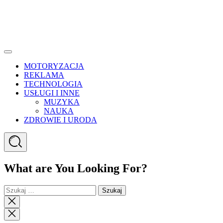
Menu
MOTORYZACJA
REKLAMA
TECHNOLOGIA
USŁUGI I INNE
MUZYKA
NAUKA
ZDROWIE I URODA
Search
What are You Looking For?
Szukaj:
Close
search
Close
Menu