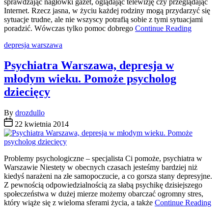
sprawdzając nagłówki gazet, oglądając telewizję czy przeglądając
Internet. Rzecz jasna, w życiu każdej rodziny mogą przydarzyć się
sytuacje trudne, ale nie wszyscy potrafią sobie z tymi sytuacjami
poradzić. Wówczas tylko pomoc dobrego
Continue Reading
Categories
depresja warszawa
Psychiatra Warszawa, depresja w
młodym wieku. Pomoże psycholog
dziecięcy
By
drozdullo
22 kwietnia 2014
Problemy psychologiczne – specjalista Ci pomoże, psychiatra w
Warszawie Niestety w obecnych czasach jesteśmy bardziej niż
kiedyś narażeni na złe samopoczucie, a co gorsza stany depresyjne.
Z pewnością odpowiedzialnością za słabą psychikę dzisiejszego
społeczeństwa w dużej mierze możemy obarczać ogromny stres,
który wiąże się z wieloma sferami życia, a także
Continue Reading