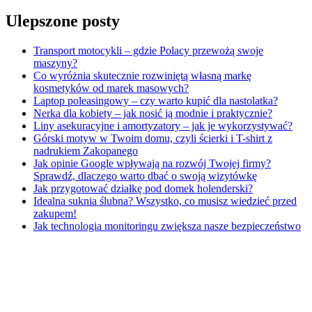
Ulepszone posty
Transport motocykli – gdzie Polacy przewożą swoje
maszyny?
Co wyróżnia skutecznie rozwiniętą własną markę
kosmetyków od marek masowych?
Laptop poleasingowy – czy warto kupić dla nastolatka?
Nerka dla kobiety – jak nosić ją modnie i praktycznie?
Liny asekuracyjne i amortyzatory – jak je wykorzystywać?
Górski motyw w Twoim domu, czyli ścierki i T-shirt z
nadrukiem Zakopanego
Jak opinie Google wpływają na rozwój Twojej firmy?
Sprawdź, dlaczego warto dbać o swoją wizytówkę
Jak przygotować działkę pod domek holenderski?
Idealna suknia ślubna? Wszystko, co musisz wiedzieć przed
zakupem!
Jak technologia monitoringu zwiększa nasze bezpieczeństwo