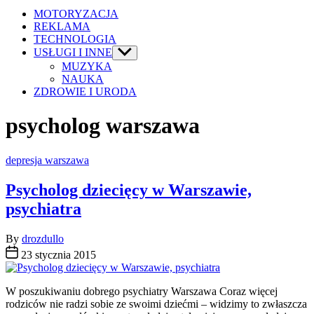
MOTORYZACJA
REKLAMA
TECHNOLOGIA
USŁUGI I INNE
Show
sub
MUZYKA
menu
NAUKA
ZDROWIE I URODA
psycholog warszawa
Categories
depresja warszawa
Psycholog dziecięcy w Warszawie,
psychiatra
By
drozdullo
23 stycznia 2015
W poszukiwaniu dobrego psychiatry Warszawa Coraz więcej
rodziców nie radzi sobie ze swoimi dziećmi – widzimy to zwłaszcza