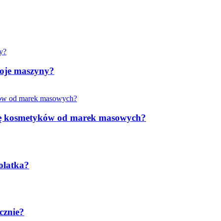
woje maszyny?
rkę kosmetyków od marek masowych?
olatka?
cznie?