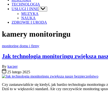
TECHNOLOGIA
USŁUGI I INNE
Show
sub
MUZYKA
menu
NAUKA
ZDROWIE I URODA
kamery monitoringu
Categories
monitoring domu i firmy
Jak technologia monitoringu zwiększa nas
By
kacper
25 lutego 2025
Czy zastanawialiście się kiedyś, jak bardzo technologia monitoringu
Dziś to w większości standard. Ale czy rzeczywiście monitoring spr