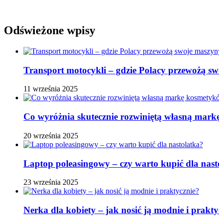
Odświeżone wpisy
Transport motocykli – gdzie Polacy przewożą s
11 września 2025
Co wyróżnia skutecznie rozwiniętą własną ma
20 września 2025
Laptop poleasingowy – czy warto kupić dla nast
23 września 2025
Nerka dla kobiety – jak nosić ją modnie i prakty