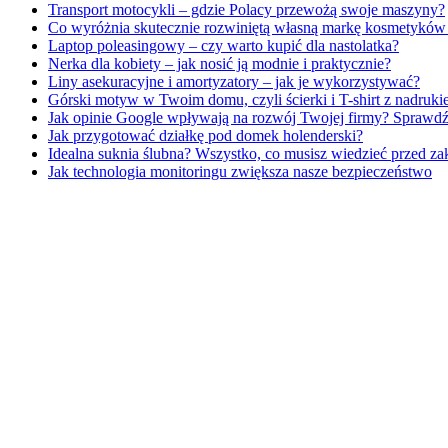
Transport motocykli – gdzie Polacy przewożą swoje maszyny?
Co wyróżnia skutecznie rozwiniętą własną markę kosmetykó
Laptop poleasingowy – czy warto kupić dla nastolatka?
Nerka dla kobiety – jak nosić ją modnie i praktycznie?
Liny asekuracyjne i amortyzatory – jak je wykorzystywać?
Górski motyw w Twoim domu, czyli ścierki i T-shirt z nadru
Jak opinie Google wpływają na rozwój Twojej firmy? Sprawdź
Jak przygotować działkę pod domek holenderski?
Idealna suknia ślubna? Wszystko, co musisz wiedzieć przed z
Jak technologia monitoringu zwiększa nasze bezpieczeństwo