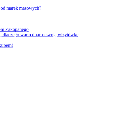
w od marek masowych?
kiem Zakopanego
, dlaczego warto dbać o swoją wizytówkę
akupem!