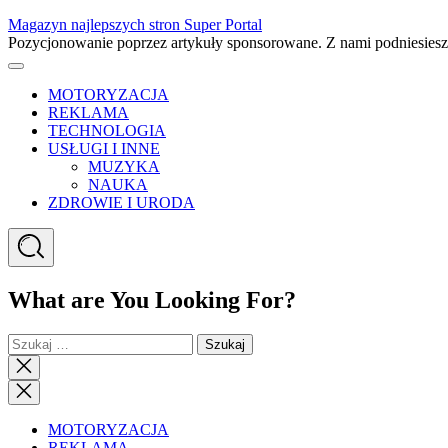
Skip
Magazyn najlepszych stron Super Portal
to
Pozycjonowanie poprzez artykuły sponsorowane. Z nami podniesies
content
Menu
MOTORYZACJA
REKLAMA
TECHNOLOGIA
USŁUGI I INNE
MUZYKA
NAUKA
ZDROWIE I URODA
Search
What are You Looking For?
Szukaj:
Close
search
Close
Menu
MOTORYZACJA
REKLAMA