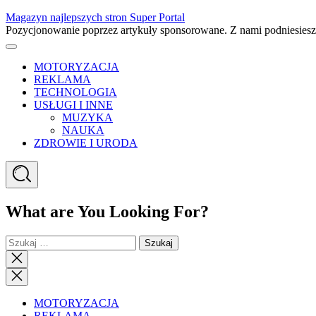
Skip
Magazyn najlepszych stron Super Portal
to
Pozycjonowanie poprzez artykuły sponsorowane. Z nami podniesies
content
Menu
MOTORYZACJA
REKLAMA
TECHNOLOGIA
USŁUGI I INNE
MUZYKA
NAUKA
ZDROWIE I URODA
Search
What are You Looking For?
Szukaj:
Close
search
Close
Menu
MOTORYZACJA
REKLAMA