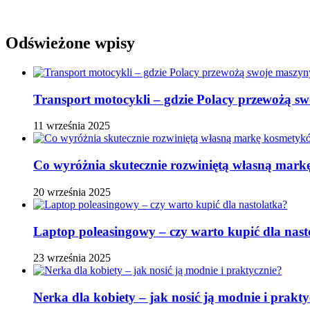
Odświeżone wpisy
Transport motocykli – gdzie Polacy przewożą s
11 września 2025
Co wyróżnia skutecznie rozwiniętą własną ma
20 września 2025
Laptop poleasingowy – czy warto kupić dla nast
23 września 2025
Nerka dla kobiety – jak nosić ją modnie i prakty