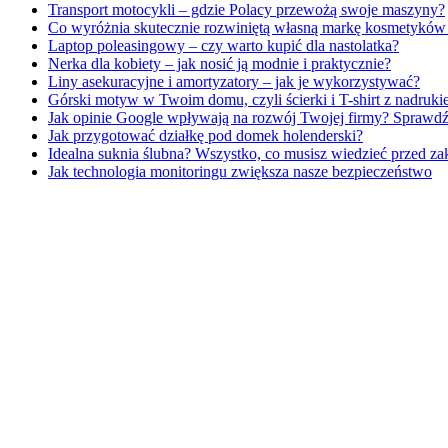
Transport motocykli – gdzie Polacy przewożą swoje maszyny?
Co wyróżnia skutecznie rozwiniętą własną markę kosmetykó
Laptop poleasingowy – czy warto kupić dla nastolatka?
Nerka dla kobiety – jak nosić ją modnie i praktycznie?
Liny asekuracyjne i amortyzatory – jak je wykorzystywać?
Górski motyw w Twoim domu, czyli ścierki i T-shirt z nadru
Jak opinie Google wpływają na rozwój Twojej firmy? Sprawdź
Jak przygotować działkę pod domek holenderski?
Idealna suknia ślubna? Wszystko, co musisz wiedzieć przed z
Jak technologia monitoringu zwiększa nasze bezpieczeństwo