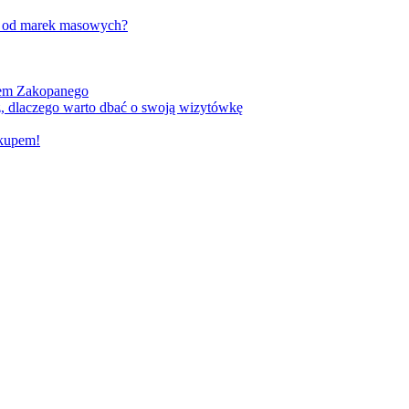
w od marek masowych?
kiem Zakopanego
, dlaczego warto dbać o swoją wizytówkę
akupem!