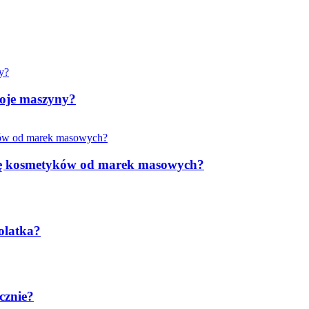
woje maszyny?
rkę kosmetyków od marek masowych?
olatka?
cznie?