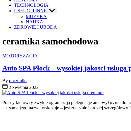
TECHNOLOGIA
USŁUGI I INNE
Show
sub
MUZYKA
menu
NAUKA
ZDROWIE I URODA
ceramika samochodowa
Categories
MOTORYZACJA
Auto SPA Płock – wysokiej jakości usługa
By
drozdullo
2 kwietnia 2022
Polscy kierowcy zwykle ograniczają pielęgnację auta wyłącznie do ko
jak sama jego nazwa wskazuje – jest znacznie bardziej szczegółowy