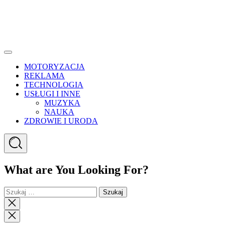
Menu
MOTORYZACJA
REKLAMA
TECHNOLOGIA
USŁUGI I INNE
MUZYKA
NAUKA
ZDROWIE I URODA
Search
What are You Looking For?
Szukaj:
Close
search
Close
Menu