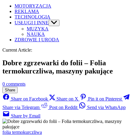
MOTORYZACJA
REKLAMA
TECHNOLOGIA
USŁUGI I INNE
Show
sub
MUZYKA
menu
NAUKA
ZDROWIE I URODA
Current Article:
Dobre zgrzewarki do folii – Folia
termokurczliwa, maszyny pakujące
0 comments
Share
Share on Facebook
Share on X
Pin it on Pinterest
Share via Telegram
Post on Reddit
Send via WhatsApp
Share by Email
Categories
folia termokurczliwa