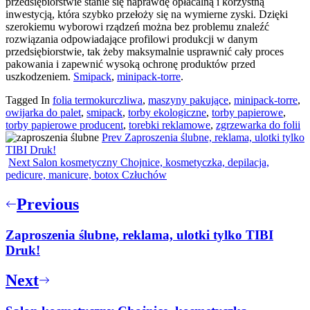
przedsiębiorstwie stanie się naprawdę opłacalną i korzystną
inwestycją, która szybko przełoży się na wymierne zyski. Dzięki
szerokiemu wyborowi rządzeń można bez problemu znaleźć
rozwiązania odpowiadające profilowi produkcji w danym
przedsiębiorstwie, tak żeby maksymalnie usprawnić cały proces
pakowania i zapewnić wysoką ochronę produktów przed
uszkodzeniem.
Smipack
,
minipack-torre
.
Tagged In
folia termokurczliwa
,
maszyny pakujące
,
minipack-torre
,
owijarka do palet
,
smipack
,
torby ekologiczne
,
torby papierowe
,
torby papierowe producent
,
torebki reklamowe
,
zgrzewarka do folii
Prev
Zaproszenia ślubne, reklama, ulotki tylko
TIBI Druk!
Next
Salon kosmetyczny Chojnice, kosmetyczka, depilacja,
pedicure, manicure, botox Człuchów
Nawigacja
Previous
wpisu
Zaproszenia ślubne, reklama, ulotki tylko TIBI
Druk!
Next