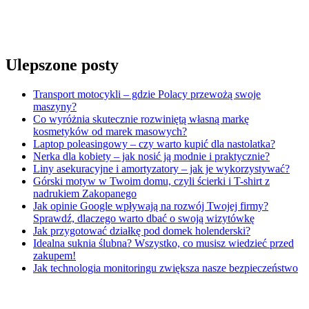
Ulepszone posty
Transport motocykli – gdzie Polacy przewożą swoje
maszyny?
Co wyróżnia skutecznie rozwiniętą własną markę
kosmetyków od marek masowych?
Laptop poleasingowy – czy warto kupić dla nastolatka?
Nerka dla kobiety – jak nosić ją modnie i praktycznie?
Liny asekuracyjne i amortyzatory – jak je wykorzystywać?
Górski motyw w Twoim domu, czyli ścierki i T-shirt z
nadrukiem Zakopanego
Jak opinie Google wpływają na rozwój Twojej firmy?
Sprawdź, dlaczego warto dbać o swoją wizytówkę
Jak przygotować działkę pod domek holenderski?
Idealna suknia ślubna? Wszystko, co musisz wiedzieć przed
zakupem!
Jak technologia monitoringu zwiększa nasze bezpieczeństwo