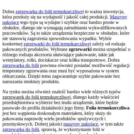
Dobra
zgrzewarka do folii termokurczliwej
to ważna inwestycja,
która przełoży się na wydajność i jakość całej produkcji.
Maszyny
pakujące
tego typu są wydajne i szybkie oraz bardzo proste w
obsłudze, dlatego nie wymagają zatrudniania wykwalifikowanych
pracowników. Są to także urządzenia bezpieczne w obsłudze, które
nie stanowią zagrożenia spowodowania wypadku. Wybór
konkretnej
zgrzewarki do folii termokurczliwej
zależy od rodzaju
pakowanych produktów. Wybrane
zgrzewarki
można uzupełniać o
różnego rodzaju akcesoria ułatwiające pakowanie, takie jak
wentylatory, rolki, dociskacze oraz kółka transportowe. Dobra
zgrzewarka do folii
powinna również posiadać możliwość regulacji
temperatury zgrzewania oraz musi być wyposażona w system
obkurczania. Dzięki temu zagwarantuje szybie pakowanie bez
naruszania struktury produktu.
Na rynku można również znaleźć bardzo wiele różnych typów
zgrzewarek do folii termokurczliwej
, dlatego każdy właściciel
przedsiębiorstwa wybierze bez trudu urządzenie, które będzie
pasowało do profilu działalności jego firmy.
Folia termokurczliwa
jest bez wątpienia doskonałym materiałem, który służy do
pakowania naprawdę wielu produktów spożywczych i
przemysłowych. Dobrej jakości
maszyny pakujące
, w tym także
zgrzewarka do folii
, sprawią, że wykorzystanie folii w