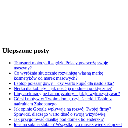
Ulepszone posty
Transport motocykli – gdzie Polacy przewożą swoje
maszyny?
Co wyróżnia skutecznie rozwiniętą własną markę
kosmetyków od marek masowych?
Laptop poleasingowy – czy warto kupić dla nastolatka?
Nerka dla kobiety – jak nosić ją modnie i praktycznie?
Liny asekuracyjne i amortyzatory – jak je wykorzystywać?
Górski motyw w Twoim domu, czyli ścierki i T-shirt z
nadrukiem Zakopanego
Jak opinie Google wpływają na rozwój Twojej firmy?
Sprawdź, dlaczego warto dbać o swoją wizytówkę
Jak przygotować działkę pod domek holenderski?
Idealna suknia ślubna? Wszystko, co musisz wiedzieć przed