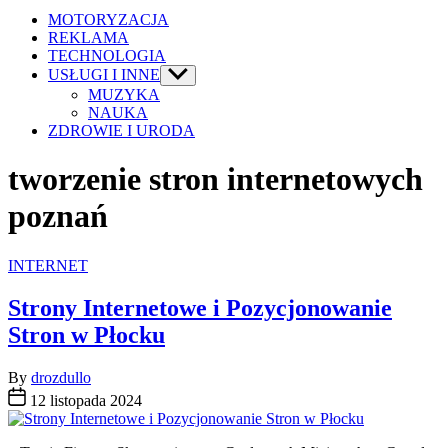
MOTORYZACJA
REKLAMA
TECHNOLOGIA
USŁUGI I INNE
Show
sub
MUZYKA
menu
NAUKA
ZDROWIE I URODA
tworzenie stron internetowych
poznań
Categories
INTERNET
Strony Internetowe i Pozycjonowanie
Stron w Płocku
By
drozdullo
12 listopada 2024