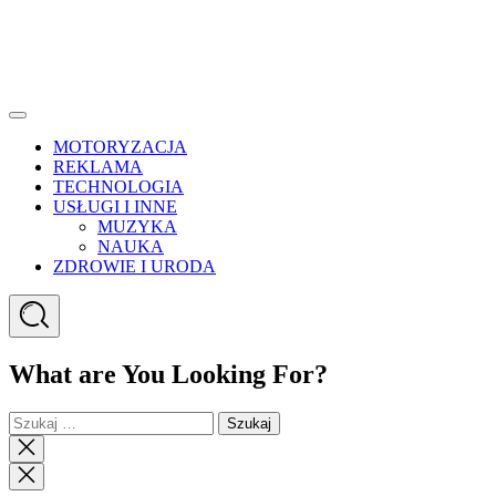
Menu
MOTORYZACJA
REKLAMA
TECHNOLOGIA
USŁUGI I INNE
MUZYKA
NAUKA
ZDROWIE I URODA
Search
What are You Looking For?
Szukaj:
Close
search
Close
Menu