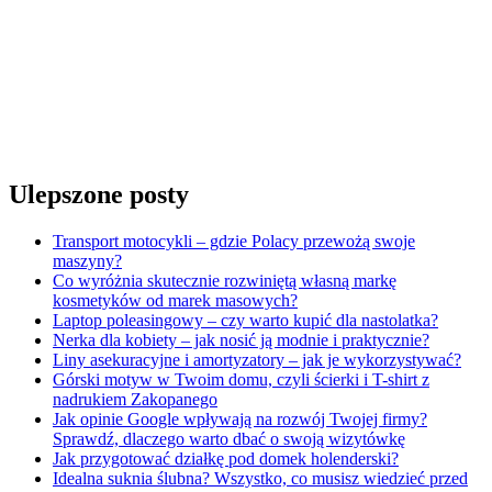
Ulepszone posty
Transport motocykli – gdzie Polacy przewożą swoje
maszyny?
Co wyróżnia skutecznie rozwiniętą własną markę
kosmetyków od marek masowych?
Laptop poleasingowy – czy warto kupić dla nastolatka?
Nerka dla kobiety – jak nosić ją modnie i praktycznie?
Liny asekuracyjne i amortyzatory – jak je wykorzystywać?
Górski motyw w Twoim domu, czyli ścierki i T-shirt z
nadrukiem Zakopanego
Jak opinie Google wpływają na rozwój Twojej firmy?
Sprawdź, dlaczego warto dbać o swoją wizytówkę
Jak przygotować działkę pod domek holenderski?
Idealna suknia ślubna? Wszystko, co musisz wiedzieć przed