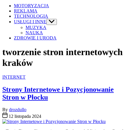
MOTORYZACJA
REKLAMA
TECHNOLOGIA
USŁUGI I INNE
Show
sub
MUZYKA
menu
NAUKA
ZDROWIE I URODA
tworzenie stron internetowych
kraków
Categories
INTERNET
Strony Internetowe i Pozycjonowanie
Stron w Płocku
By
drozdullo
12 listopada 2024