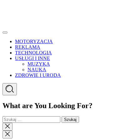
Menu
MOTORYZACJA
REKLAMA
TECHNOLOGIA
USŁUGI I INNE
MUZYKA
NAUKA
ZDROWIE I URODA
Search
What are You Looking For?
Szukaj:
Close
search
Close
Menu