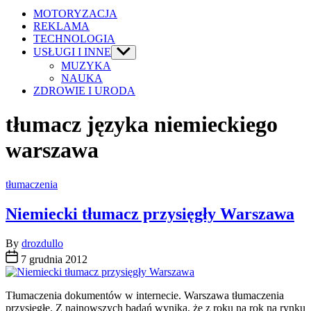
MOTORYZACJA
REKLAMA
TECHNOLOGIA
USŁUGI I INNE
Show
sub
MUZYKA
menu
NAUKA
ZDROWIE I URODA
tłumacz języka niemieckiego
warszawa
Categories
tłumaczenia
Niemiecki tłumacz przysięgły Warszawa
By
drozdullo
7 grudnia 2012
Tłumaczenia dokumentów w internecie. Warszawa tłumaczenia
przysięgłe. Z najnowszych badań wynika, że z roku na rok na rynku