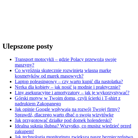
Ulepszone posty
Transport motocykli – gdzie Polacy przewożą swoje
maszyny?
Co wyróżnia skutecznie rozwiniętą własną markę
kosmetyków od marek masowych?
Laptop poleasingowy – czy warto kupić dla nastolatka?
Nerka dla kobiety – jak nosić ją modnie i praktycznie?
Liny asekuracyjne i amortyzatory – jak je wykorzystywać?
Górski motyw w Twoim domu, czyli ścierki i T-shirt z
nadrukiem Zakopanego
Jak opinie Google wpływają na rozwój Twojej firmy?
Sprawdź, dlaczego warto dbać o swoją wizytówkę
Jak przygotować działkę pod domek holenderski?
Idealna suknia ślubna? Wszystko, co musisz wiedzieć przed
zakupem!
Jak technologia monitoringu zwiększa nasze bezpieczeństwo