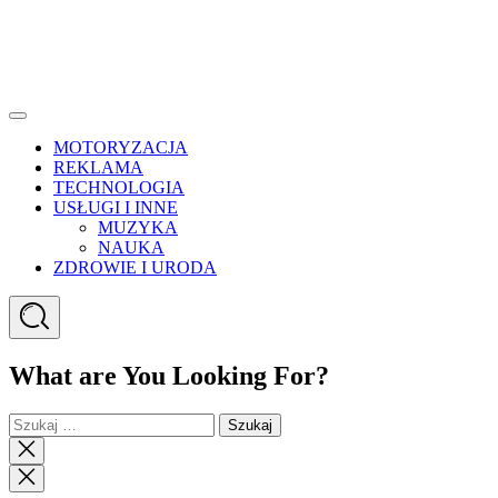
Menu
MOTORYZACJA
REKLAMA
TECHNOLOGIA
USŁUGI I INNE
MUZYKA
NAUKA
ZDROWIE I URODA
Search
What are You Looking For?
Szukaj:
Close
search
Close
Menu