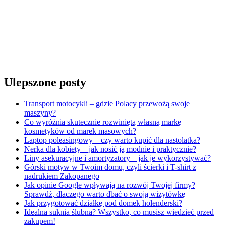
Ulepszone posty
Transport motocykli – gdzie Polacy przewożą swoje
maszyny?
Co wyróżnia skutecznie rozwiniętą własną markę
kosmetyków od marek masowych?
Laptop poleasingowy – czy warto kupić dla nastolatka?
Nerka dla kobiety – jak nosić ją modnie i praktycznie?
Liny asekuracyjne i amortyzatory – jak je wykorzystywać?
Górski motyw w Twoim domu, czyli ścierki i T-shirt z
nadrukiem Zakopanego
Jak opinie Google wpływają na rozwój Twojej firmy?
Sprawdź, dlaczego warto dbać o swoją wizytówkę
Jak przygotować działkę pod domek holenderski?
Idealna suknia ślubna? Wszystko, co musisz wiedzieć przed
zakupem!