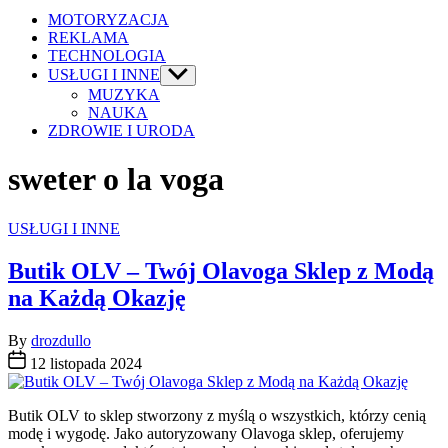
MOTORYZACJA
REKLAMA
TECHNOLOGIA
USŁUGI I INNE
Show
sub
MUZYKA
menu
NAUKA
ZDROWIE I URODA
sweter o la voga
Categories
USŁUGI I INNE
Butik OLV – Twój Olavoga Sklep z Modą
na Każdą Okazję
By
drozdullo
12 listopada 2024
Butik OLV to sklep stworzony z myślą o wszystkich, którzy cenią
modę i wygodę. Jako autoryzowany Olavoga sklep, oferujemy