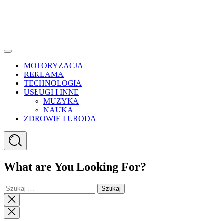
Menu
MOTORYZACJA
REKLAMA
TECHNOLOGIA
USŁUGI I INNE
MUZYKA
NAUKA
ZDROWIE I URODA
Search
What are You Looking For?
Szukaj:
Close
search
Close
Menu