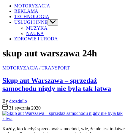
MOTORYZACJA
REKLAMA
TECHNOLOGIA
USŁUGI I INNE
Show
sub
MUZYKA
menu
NAUKA
ZDROWIE I URODA
skup aut warszawa 24h
Categories
MOTORYZACJA / TRANSPORT
Skup aut Warszawa – sprzedaż
samochodu nigdy nie była tak łatwa
By
drozdullo
31 stycznia 2020
Każdy, kto kiedyś sprzedawał samochód, wie, że nie jest to łatwe