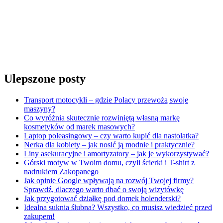
Ulepszone posty
Transport motocykli – gdzie Polacy przewożą swoje
maszyny?
Co wyróżnia skutecznie rozwiniętą własną markę
kosmetyków od marek masowych?
Laptop poleasingowy – czy warto kupić dla nastolatka?
Nerka dla kobiety – jak nosić ją modnie i praktycznie?
Liny asekuracyjne i amortyzatory – jak je wykorzystywać?
Górski motyw w Twoim domu, czyli ścierki i T-shirt z
nadrukiem Zakopanego
Jak opinie Google wpływają na rozwój Twojej firmy?
Sprawdź, dlaczego warto dbać o swoją wizytówkę
Jak przygotować działkę pod domek holenderski?
Idealna suknia ślubna? Wszystko, co musisz wiedzieć przed
zakupem!