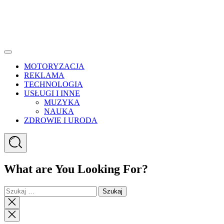
Menu
MOTORYZACJA
REKLAMA
TECHNOLOGIA
USŁUGI I INNE
MUZYKA
NAUKA
ZDROWIE I URODA
Search
What are You Looking For?
Szukaj:
Close
search
Close
Menu