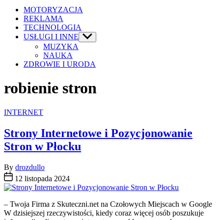
MOTORYZACJA
REKLAMA
TECHNOLOGIA
USŁUGI I INNE
Show
sub
MUZYKA
menu
NAUKA
ZDROWIE I URODA
robienie stron
Categories
INTERNET
Strony Internetowe i Pozycjonowanie
Stron w Płocku
By
drozdullo
12 listopada 2024
– Twoja Firma z Skuteczni.net na Czołowych Miejscach w Google
W dzisiejszej rzeczywistości, kiedy coraz więcej osób poszukuje