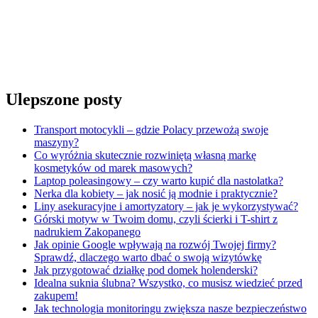
Ulepszone posty
Transport motocykli – gdzie Polacy przewożą swoje
maszyny?
Co wyróżnia skutecznie rozwiniętą własną markę
kosmetyków od marek masowych?
Laptop poleasingowy – czy warto kupić dla nastolatka?
Nerka dla kobiety – jak nosić ją modnie i praktycznie?
Liny asekuracyjne i amortyzatory – jak je wykorzystywać?
Górski motyw w Twoim domu, czyli ścierki i T-shirt z
nadrukiem Zakopanego
Jak opinie Google wpływają na rozwój Twojej firmy?
Sprawdź, dlaczego warto dbać o swoją wizytówkę
Jak przygotować działkę pod domek holenderski?
Idealna suknia ślubna? Wszystko, co musisz wiedzieć przed
zakupem!
Jak technologia monitoringu zwiększa nasze bezpieczeństwo