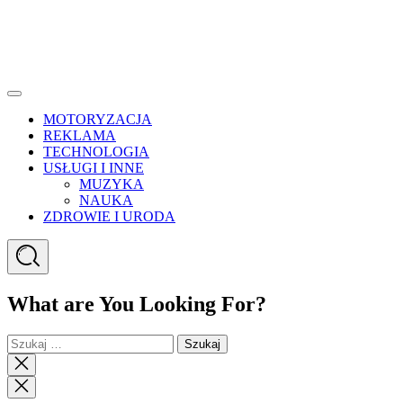
Menu
MOTORYZACJA
REKLAMA
TECHNOLOGIA
USŁUGI I INNE
MUZYKA
NAUKA
ZDROWIE I URODA
Search
What are You Looking For?
Szukaj:
Close
search
Close
Menu