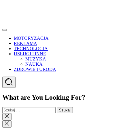
Menu
MOTORYZACJA
REKLAMA
TECHNOLOGIA
USŁUGI I INNE
MUZYKA
NAUKA
ZDROWIE I URODA
Search
What are You Looking For?
Szukaj:
Close
search
Close
Menu