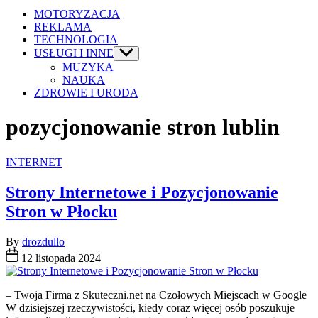
MOTORYZACJA
REKLAMA
TECHNOLOGIA
USŁUGI I INNE
Show
sub
MUZYKA
menu
NAUKA
ZDROWIE I URODA
pozycjonowanie stron lublin
Categories
INTERNET
Strony Internetowe i Pozycjonowanie
Stron w Płocku
By
drozdullo
12 listopada 2024
– Twoja Firma z Skuteczni.net na Czołowych Miejscach w Google
W dzisiejszej rzeczywistości, kiedy coraz więcej osób poszukuje