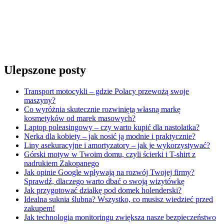
Ulepszone posty
Transport motocykli – gdzie Polacy przewożą swoje
maszyny?
Co wyróżnia skutecznie rozwiniętą własną markę
kosmetyków od marek masowych?
Laptop poleasingowy – czy warto kupić dla nastolatka?
Nerka dla kobiety – jak nosić ją modnie i praktycznie?
Liny asekuracyjne i amortyzatory – jak je wykorzystywać?
Górski motyw w Twoim domu, czyli ścierki i T-shirt z
nadrukiem Zakopanego
Jak opinie Google wpływają na rozwój Twojej firmy?
Sprawdź, dlaczego warto dbać o swoją wizytówkę
Jak przygotować działkę pod domek holenderski?
Idealna suknia ślubna? Wszystko, co musisz wiedzieć przed
zakupem!
Jak technologia monitoringu zwiększa nasze bezpieczeństwo