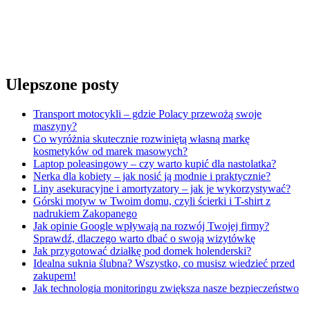
Ulepszone posty
Transport motocykli – gdzie Polacy przewożą swoje
maszyny?
Co wyróżnia skutecznie rozwiniętą własną markę
kosmetyków od marek masowych?
Laptop poleasingowy – czy warto kupić dla nastolatka?
Nerka dla kobiety – jak nosić ją modnie i praktycznie?
Liny asekuracyjne i amortyzatory – jak je wykorzystywać?
Górski motyw w Twoim domu, czyli ścierki i T-shirt z
nadrukiem Zakopanego
Jak opinie Google wpływają na rozwój Twojej firmy?
Sprawdź, dlaczego warto dbać o swoją wizytówkę
Jak przygotować działkę pod domek holenderski?
Idealna suknia ślubna? Wszystko, co musisz wiedzieć przed
zakupem!
Jak technologia monitoringu zwiększa nasze bezpieczeństwo