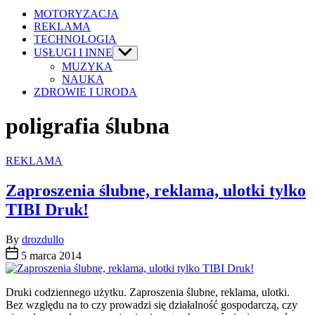
MOTORYZACJA
REKLAMA
TECHNOLOGIA
USŁUGI I INNE
Show
sub
MUZYKA
menu
NAUKA
ZDROWIE I URODA
poligrafia ślubna
Categories
REKLAMA
Zaproszenia ślubne, reklama, ulotki tylko
TIBI Druk!
By
drozdullo
5 marca 2014
Druki codziennego użytku. Zaproszenia ślubne, reklama, ulotki.
Bez względu na to czy prowadzi się działalność gospodarczą, czy