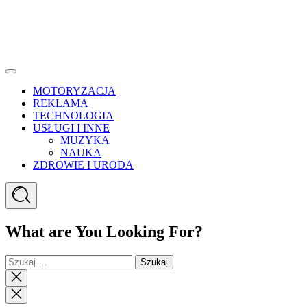
Menu
MOTORYZACJA
REKLAMA
TECHNOLOGIA
USŁUGI I INNE
MUZYKA
NAUKA
ZDROWIE I URODA
Search
What are You Looking For?
Szukaj:
Close
search
Close
Menu