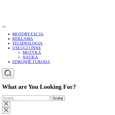
Menu
MOTORYZACJA
REKLAMA
TECHNOLOGIA
USŁUGI I INNE
MUZYKA
NAUKA
ZDROWIE I URODA
Search
What are You Looking For?
Szukaj:
Close
search
Close
Menu