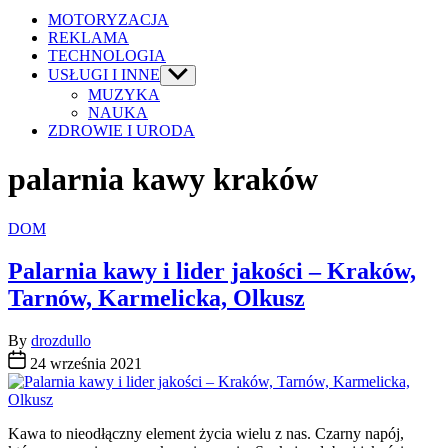
MOTORYZACJA
REKLAMA
TECHNOLOGIA
USŁUGI I INNE
Show
sub
MUZYKA
menu
NAUKA
ZDROWIE I URODA
palarnia kawy kraków
Categories
DOM
Palarnia kawy i lider jakości – Kraków,
Tarnów, Karmelicka, Olkusz
By
drozdullo
24 września 2021
Kawa to nieodłączny element życia wielu z nas. Czarny napój,