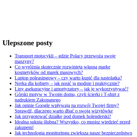
Ulepszone posty
Transport motocykli – gdzie Polacy przewożą swoje
maszyny?
Co wyróżnia skutecznie rozwiniętą własną markę
kosmetyków od marek masowych?
Laptop poleasingowy – czy warto kupić dla nastolatka?
Nerka dla kobiety – jak nosić ją modnie i praktycznie?
Liny asekuracyjne i amortyzatory – jak je wykorzystywać?
Górski motyw w Twoim domu, czyli ścierki i T-shirt z
nadrukiem Zakopanego
Jak opinie Google wpływają na rozwój Twojej firmy?
Sprawdź, dlaczego warto dbać o swoją wizytówkę
Jak przygotować działkę pod domek holenderski?
Idealna suknia ślubna? Wszystko, co musisz wiedzieć przed
zakupem!
Jak technologia monitoringu zwiększa nasze bezpieczeństwo