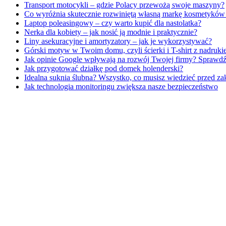
Transport motocykli – gdzie Polacy przewożą swoje maszyny?
Co wyróżnia skutecznie rozwiniętą własną markę kosmetykó
Laptop poleasingowy – czy warto kupić dla nastolatka?
Nerka dla kobiety – jak nosić ją modnie i praktycznie?
Liny asekuracyjne i amortyzatory – jak je wykorzystywać?
Górski motyw w Twoim domu, czyli ścierki i T-shirt z nadru
Jak opinie Google wpływają na rozwój Twojej firmy? Sprawdź
Jak przygotować działkę pod domek holenderski?
Idealna suknia ślubna? Wszystko, co musisz wiedzieć przed z
Jak technologia monitoringu zwiększa nasze bezpieczeństwo