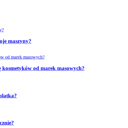
woje maszyny?
rkę kosmetyków od marek masowych?
olatka?
cznie?