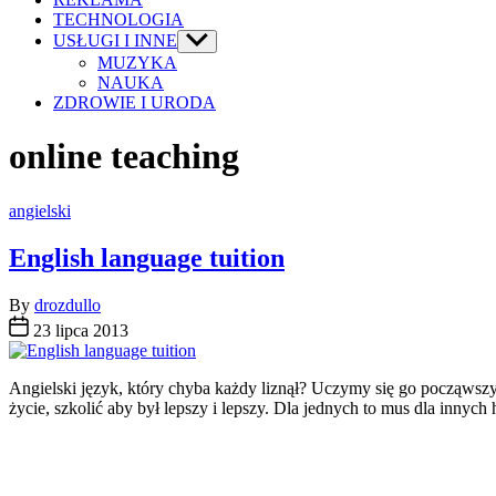
TECHNOLOGIA
USŁUGI I INNE
Show
sub
MUZYKA
menu
NAUKA
ZDROWIE I URODA
online teaching
Categories
angielski
English language tuition
By
drozdullo
23 lipca 2013
Angielski język, który chyba każdy liznął? Uczymy się go począwsz
życie, szkolić aby był lepszy i lepszy. Dla jednych to mus dla innych