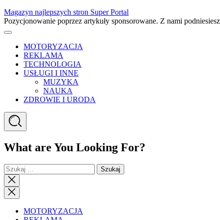
Skip
Magazyn najlepszych stron Super Portal
to
Pozycjonowanie poprzez artykuły sponsorowane. Z nami podniesies
content
Menu
MOTORYZACJA
REKLAMA
TECHNOLOGIA
USŁUGI I INNE
MUZYKA
NAUKA
ZDROWIE I URODA
Search
What are You Looking For?
Szukaj:
Close
search
Close
Menu
MOTORYZACJA
REKLAMA