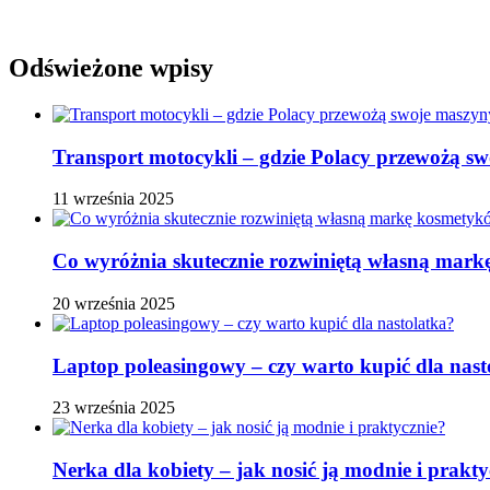
Odświeżone wpisy
Transport motocykli – gdzie Polacy przewożą s
11 września 2025
Co wyróżnia skutecznie rozwiniętą własną ma
20 września 2025
Laptop poleasingowy – czy warto kupić dla nast
23 września 2025
Nerka dla kobiety – jak nosić ją modnie i prakty