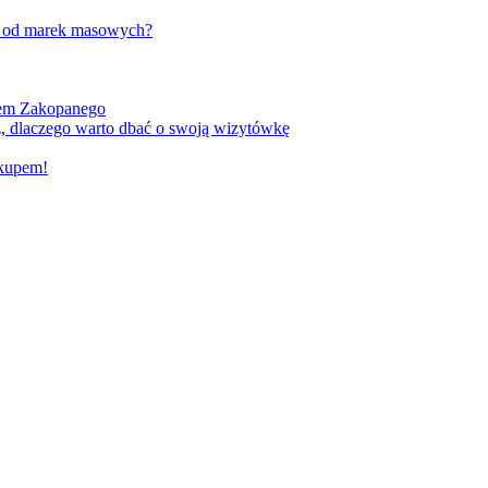
w od marek masowych?
kiem Zakopanego
, dlaczego warto dbać o swoją wizytówkę
akupem!