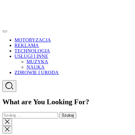
Menu
MOTORYZACJA
REKLAMA
TECHNOLOGIA
USŁUGI I INNE
MUZYKA
NAUKA
ZDROWIE I URODA
Search
What are You Looking For?
Szukaj:
Close
search
Close
Menu