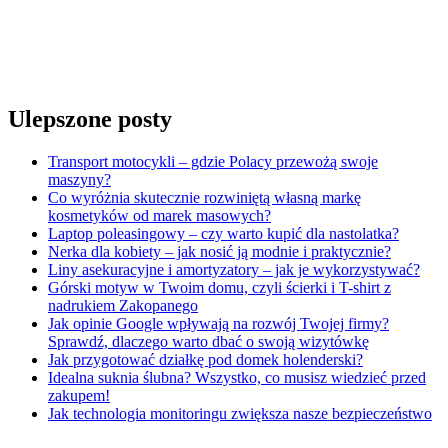
Ulepszone posty
Transport motocykli – gdzie Polacy przewożą swoje
maszyny?
Co wyróżnia skutecznie rozwiniętą własną markę
kosmetyków od marek masowych?
Laptop poleasingowy – czy warto kupić dla nastolatka?
Nerka dla kobiety – jak nosić ją modnie i praktycznie?
Liny asekuracyjne i amortyzatory – jak je wykorzystywać?
Górski motyw w Twoim domu, czyli ścierki i T-shirt z
nadrukiem Zakopanego
Jak opinie Google wpływają na rozwój Twojej firmy?
Sprawdź, dlaczego warto dbać o swoją wizytówkę
Jak przygotować działkę pod domek holenderski?
Idealna suknia ślubna? Wszystko, co musisz wiedzieć przed
zakupem!
Jak technologia monitoringu zwiększa nasze bezpieczeństwo