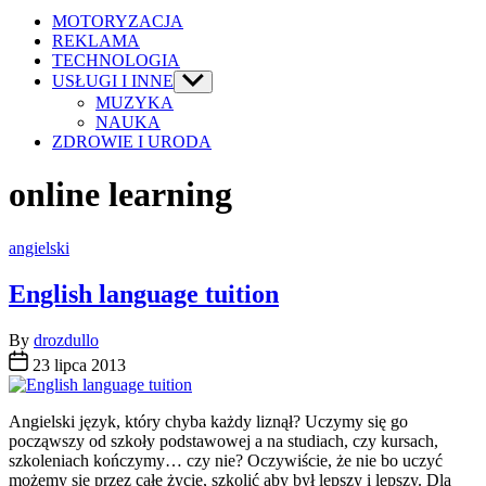
MOTORYZACJA
REKLAMA
TECHNOLOGIA
USŁUGI I INNE
Show
sub
MUZYKA
menu
NAUKA
ZDROWIE I URODA
online learning
Categories
angielski
English language tuition
By
drozdullo
23 lipca 2013
Angielski język, który chyba każdy liznął? Uczymy się go
począwszy od szkoły podstawowej a na studiach, czy kursach,
szkoleniach kończymy… czy nie? Oczywiście, że nie bo uczyć
możemy się przez całe życie, szkolić aby był lepszy i lepszy. Dla