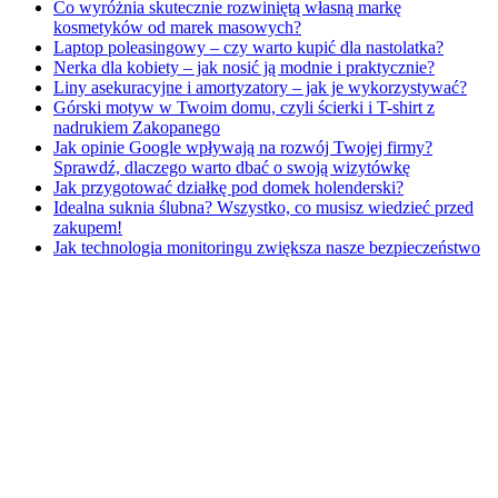
Co wyróżnia skutecznie rozwiniętą własną markę
kosmetyków od marek masowych?
Laptop poleasingowy – czy warto kupić dla nastolatka?
Nerka dla kobiety – jak nosić ją modnie i praktycznie?
Liny asekuracyjne i amortyzatory – jak je wykorzystywać?
Górski motyw w Twoim domu, czyli ścierki i T-shirt z
nadrukiem Zakopanego
Jak opinie Google wpływają na rozwój Twojej firmy?
Sprawdź, dlaczego warto dbać o swoją wizytówkę
Jak przygotować działkę pod domek holenderski?
Idealna suknia ślubna? Wszystko, co musisz wiedzieć przed
zakupem!
Jak technologia monitoringu zwiększa nasze bezpieczeństwo