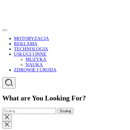
Menu
MOTORYZACJA
REKLAMA
TECHNOLOGIA
USŁUGI I INNE
MUZYKA
NAUKA
ZDROWIE I URODA
Search
What are You Looking For?
Szukaj:
Close
search
Close
Menu