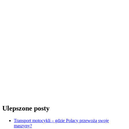
Ulepszone posty
Transport motocykli – gdzie Polacy przewożą swoje
maszyny?