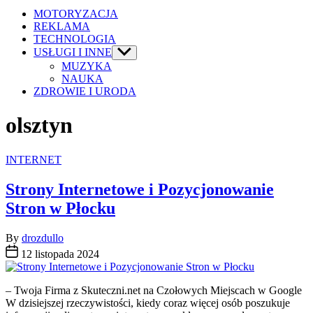
MOTORYZACJA
REKLAMA
TECHNOLOGIA
USŁUGI I INNE
Show
sub
MUZYKA
menu
NAUKA
ZDROWIE I URODA
olsztyn
Categories
INTERNET
Strony Internetowe i Pozycjonowanie
Stron w Płocku
By
drozdullo
12 listopada 2024
– Twoja Firma z Skuteczni.net na Czołowych Miejscach w Google
W dzisiejszej rzeczywistości, kiedy coraz więcej osób poszukuje