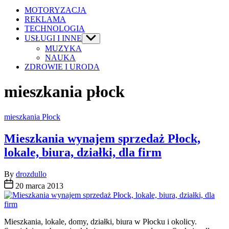
MOTORYZACJA
REKLAMA
TECHNOLOGIA
USŁUGI I INNE
Show
sub
MUZYKA
menu
NAUKA
ZDROWIE I URODA
mieszkania płock
Categories
mieszkania Płock
Mieszkania wynajem sprzedaż Płock,
lokale, biura, działki, dla firm
By
drozdullo
20 marca 2013
Mieszkania, lokale, domy, działki, biura w Płocku i okolicy.