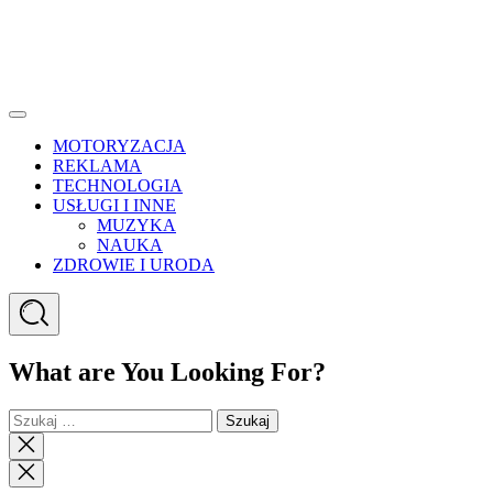
Menu
MOTORYZACJA
REKLAMA
TECHNOLOGIA
USŁUGI I INNE
MUZYKA
NAUKA
ZDROWIE I URODA
Search
What are You Looking For?
Szukaj:
Close
search
Close
Menu