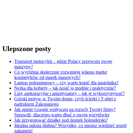
Ulepszone posty
Transport motocykli – gdzie Polacy przewożą swoje
maszyny?
Co wyróżnia skutecznie rozwiniętą własną markę
kosmetyków od marek masowych?
Laptop poleasingowy – czy warto kupić dla nastolatka?
Nerka dla kobiety – jak nosić ją modnie i praktycznie?
Liny asekuracyjne i amortyzatory – jak je wykorzystywać?
Górski motyw w Twoim domu, czyli ścierki i T-shirt z
nadrukiem Zakopanego
Jak opinie Google wpływają na rozwój Twojej firmy?
Sprawdź, dlaczego warto dbać o swoją wizytówkę
Jak przygotować działkę pod domek holenderski?
Idealna suknia ślubna? Wszystko, co musisz wiedzieć przed
zakupem!