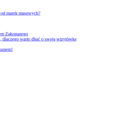
w od marek masowych?
kiem Zakopanego
, dlaczego warto dbać o swoją wizytówkę
akupem!