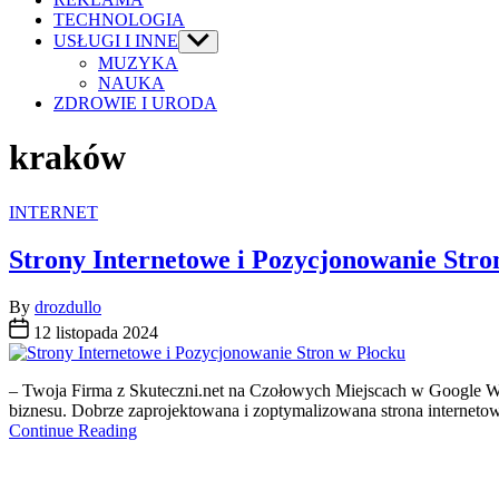
TECHNOLOGIA
USŁUGI I INNE
Show
sub
MUZYKA
menu
NAUKA
ZDROWIE I URODA
kraków
Categories
INTERNET
Strony Internetowe i Pozycjonowanie Stro
By
drozdullo
12 listopada 2024
– Twoja Firma z Skuteczni.net na Czołowych Miejscach w Google W d
biznesu. Dobrze zaprojektowana i zoptymalizowana strona internetow
Continue Reading