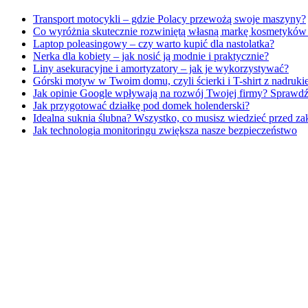
Transport motocykli – gdzie Polacy przewożą swoje maszyny?
Co wyróżnia skutecznie rozwiniętą własną markę kosmetykó
Laptop poleasingowy – czy warto kupić dla nastolatka?
Nerka dla kobiety – jak nosić ją modnie i praktycznie?
Liny asekuracyjne i amortyzatory – jak je wykorzystywać?
Górski motyw w Twoim domu, czyli ścierki i T-shirt z nadru
Jak opinie Google wpływają na rozwój Twojej firmy? Sprawdź
Jak przygotować działkę pod domek holenderski?
Idealna suknia ślubna? Wszystko, co musisz wiedzieć przed z
Jak technologia monitoringu zwiększa nasze bezpieczeństwo