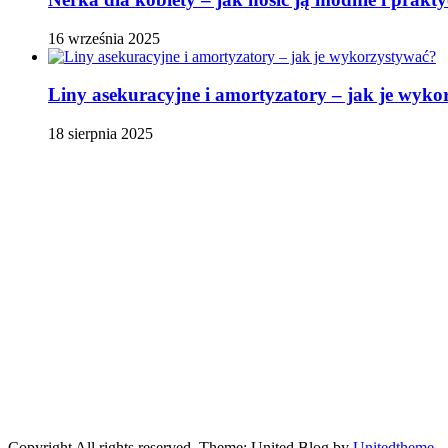
16 września 2025
Liny asekuracyjne i amortyzatory – jak je wyko
18 sierpnia 2025
Copyright All rights reserved. Theme: United Blog by
Unitedtheme
.