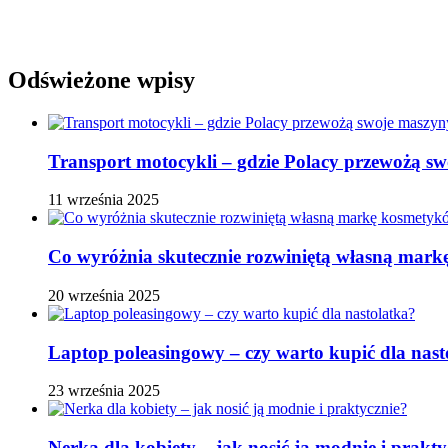
Odświeżone wpisy
Transport motocykli – gdzie Polacy przewożą s
11 września 2025
Co wyróżnia skutecznie rozwiniętą własną ma
20 września 2025
Laptop poleasingowy – czy warto kupić dla nast
23 września 2025
Nerka dla kobiety – jak nosić ją modnie i prakty