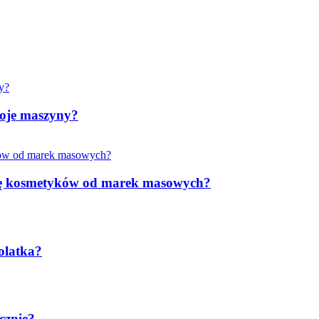
woje maszyny?
rkę kosmetyków od marek masowych?
olatka?
cznie?