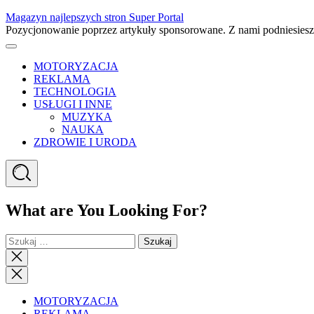
Skip
Magazyn najlepszych stron Super Portal
to
Pozycjonowanie poprzez artykuły sponsorowane. Z nami podniesies
content
Menu
MOTORYZACJA
REKLAMA
TECHNOLOGIA
USŁUGI I INNE
MUZYKA
NAUKA
ZDROWIE I URODA
Search
What are You Looking For?
Szukaj:
Close
search
Close
Menu
MOTORYZACJA
REKLAMA