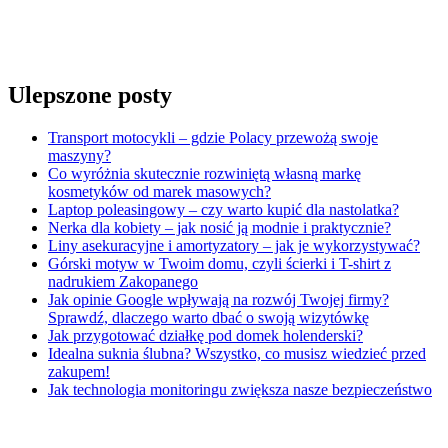
Ulepszone posty
Transport motocykli – gdzie Polacy przewożą swoje
maszyny?
Co wyróżnia skutecznie rozwiniętą własną markę
kosmetyków od marek masowych?
Laptop poleasingowy – czy warto kupić dla nastolatka?
Nerka dla kobiety – jak nosić ją modnie i praktycznie?
Liny asekuracyjne i amortyzatory – jak je wykorzystywać?
Górski motyw w Twoim domu, czyli ścierki i T-shirt z
nadrukiem Zakopanego
Jak opinie Google wpływają na rozwój Twojej firmy?
Sprawdź, dlaczego warto dbać o swoją wizytówkę
Jak przygotować działkę pod domek holenderski?
Idealna suknia ślubna? Wszystko, co musisz wiedzieć przed
zakupem!
Jak technologia monitoringu zwiększa nasze bezpieczeństwo