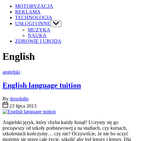
MOTORYZACJA
REKLAMA
TECHNOLOGIA
USŁUGI I INNE
Show
sub
MUZYKA
menu
NAUKA
ZDROWIE I URODA
English
Categories
angielski
English language tuition
By
drozdullo
23 lipca 2013
Angielski język, który chyba każdy liznął? Uczymy się go
począwszy od szkoły podstawowej a na studiach, czy kursach,
szkoleniach kończymy… czy nie? Oczywiście, że nie bo uczyć
możemy się przez całe życie, szkolić aby był lepszy i lepszy. Dla