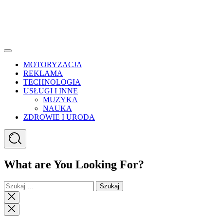
Menu
MOTORYZACJA
REKLAMA
TECHNOLOGIA
USŁUGI I INNE
MUZYKA
NAUKA
ZDROWIE I URODA
Search
What are You Looking For?
Szukaj:
Close
search
Close
Menu