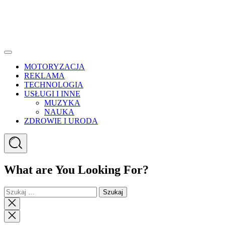
Menu
MOTORYZACJA
REKLAMA
TECHNOLOGIA
USŁUGI I INNE
MUZYKA
NAUKA
ZDROWIE I URODA
Search
What are You Looking For?
Szukaj:
Close
search
Close
Menu