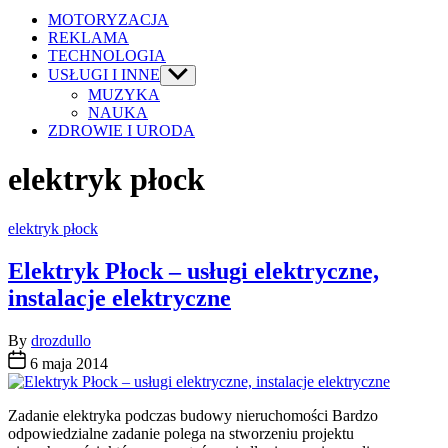
MOTORYZACJA
REKLAMA
TECHNOLOGIA
USŁUGI I INNE
Show
sub
MUZYKA
menu
NAUKA
ZDROWIE I URODA
elektryk płock
Categories
elektryk płock
Elektryk Płock – usługi elektryczne,
instalacje elektryczne
By
drozdullo
6 maja 2014
Zadanie elektryka podczas budowy nieruchomości Bardzo
odpowiedzialne zadanie polega na stworzeniu projektu