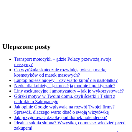
Ulepszone posty
Transport motocykli – gdzie Polacy przewożą swoje
maszyny?
Co wyróżnia skutecznie rozwiniętą własną markę
kosmetyków od marek masowych?
Laptop poleasingowy – czy warto kupić dla nastolatka?
Nerka dla kobiety – jak nosić ją modnie i praktycznie?
Liny asekuracyjne i amortyzatory – jak je wykorzystywać?
Górski motyw w Twoim domu, czyli ścierki i T-shirt z
nadrukiem Zakopanego
Jak opinie Google wpływają na rozwój Twojej firmy?
Sprawdź, dlaczego warto dbać o swoją wizytówkę
Jak przygotować działkę pod domek holenderski?
Idealna suknia ślubna? Wszystko, co musisz wiedzieć przed
zakupem!