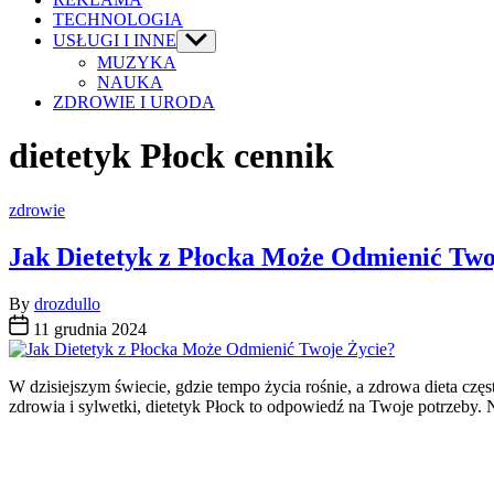
TECHNOLOGIA
USŁUGI I INNE
Show
sub
MUZYKA
menu
NAUKA
ZDROWIE I URODA
dietetyk Płock cennik
Categories
zdrowie
Jak Dietetyk z Płocka Może Odmienić Two
By
drozdullo
11 grudnia 2024
W dzisiejszym świecie, gdzie tempo życia rośnie, a zdrowa dieta częs
zdrowia i sylwetki, dietetyk Płock to odpowiedź na Twoje potrzeby.