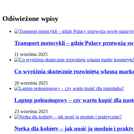
Odświeżone wpisy
Transport motocykli – gdzie Polacy przewożą s
11 września 2025
Co wyróżnia skutecznie rozwiniętą własną ma
20 września 2025
Laptop poleasingowy – czy warto kupić dla nast
23 września 2025
Nerka dla kobiety – jak nosić ją modnie i prakty