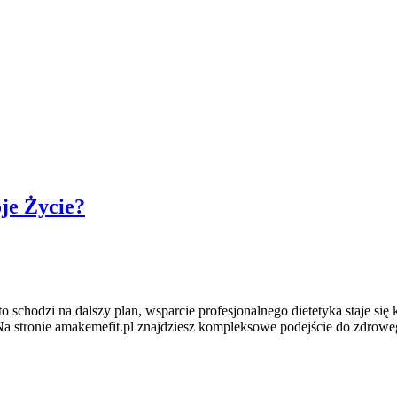
je Życie?
to schodzi na dalszy plan, wsparcie profesjonalnego dietetyka staje si
 Na stronie amakemefit.pl znajdziesz kompleksowe podejście do zdrowe