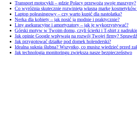
Transport motocykli – gdzie Polacy przewożą swoje maszyny?
Co wyróżnia skutecznie rozwiniętą własną markę kosmetykó
Laptop poleasingowy – czy warto kupić dla nastolatka?
Nerka dla kobiety – jak nosić ją modnie i praktycznie?
Liny asekuracyjne i amortyzatory – jak je wykorzystywać?
Górski motyw w Twoim domu, czyli ścierki i T-shirt z nadru
Jak opinie Google wpływają na rozwój Twojej firmy? Sprawdź
Jak przygotować działkę pod domek holenderski?
Idealna suknia ślubna? Wszystko, co musisz wiedzieć przed z
Jak technologia monitoringu zwiększa nasze bezpieczeństwo