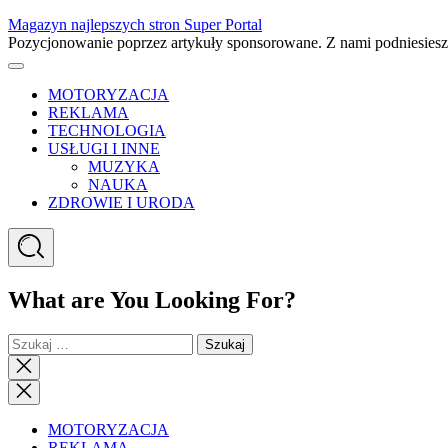
Skip
Magazyn najlepszych stron Super Portal
to
Pozycjonowanie poprzez artykuły sponsorowane. Z nami podniesies
content
Menu
MOTORYZACJA
REKLAMA
TECHNOLOGIA
USŁUGI I INNE
MUZYKA
NAUKA
ZDROWIE I URODA
Search
What are You Looking For?
Szukaj:
Close
search
Close
Menu
MOTORYZACJA
REKLAMA