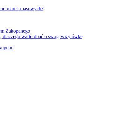
w od marek masowych?
kiem Zakopanego
, dlaczego warto dbać o swoją wizytówkę
akupem!