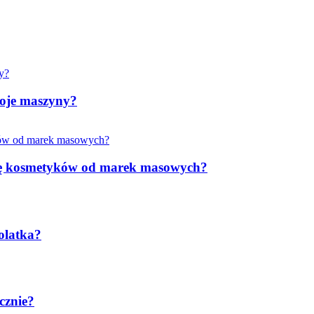
woje maszyny?
rkę kosmetyków od marek masowych?
olatka?
cznie?