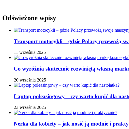
Odświeżone wpisy
Transport motocykli – gdzie Polacy przewożą s
11 września 2025
Co wyróżnia skutecznie rozwiniętą własną ma
20 września 2025
Laptop poleasingowy – czy warto kupić dla nast
23 września 2025
Nerka dla kobiety – jak nosić ją modnie i prakty