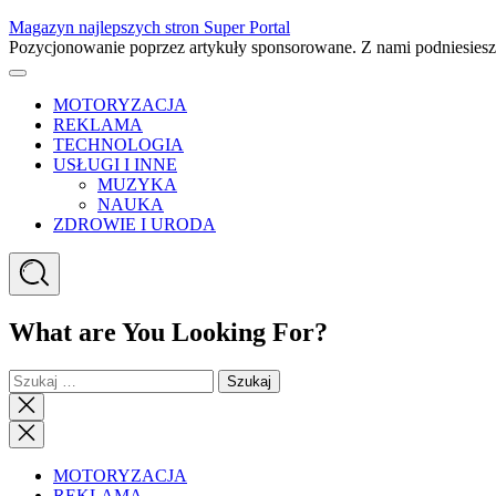
Skip
Magazyn najlepszych stron Super Portal
to
Pozycjonowanie poprzez artykuły sponsorowane. Z nami podniesies
content
Menu
MOTORYZACJA
REKLAMA
TECHNOLOGIA
USŁUGI I INNE
MUZYKA
NAUKA
ZDROWIE I URODA
Search
What are You Looking For?
Szukaj:
Close
search
Close
Menu
MOTORYZACJA
REKLAMA