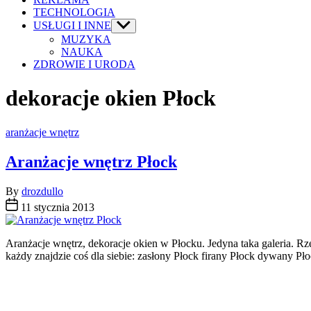
TECHNOLOGIA
USŁUGI I INNE
Show
sub
MUZYKA
menu
NAUKA
ZDROWIE I URODA
dekoracje okien Płock
Categories
aranżacje wnętrz
Aranżacje wnętrz Płock
By
drozdullo
11 stycznia 2013
Aranżacje wnętrz, dekoracje okien w Płocku. Jedyna taka galeria. Rze
każdy znajdzie coś dla siebie: zasłony Płock firany Płock dywany Pł