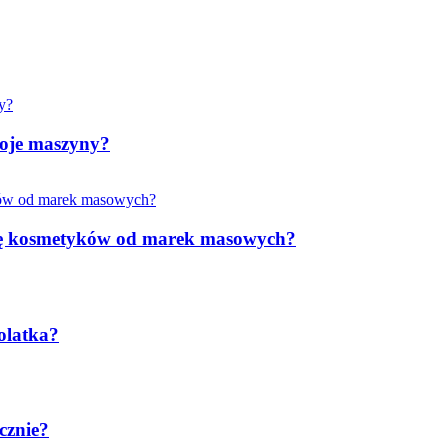
woje maszyny?
rkę kosmetyków od marek masowych?
olatka?
cznie?