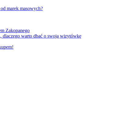
w od marek masowych?
kiem Zakopanego
, dlaczego warto dbać o swoją wizytówkę
akupem!