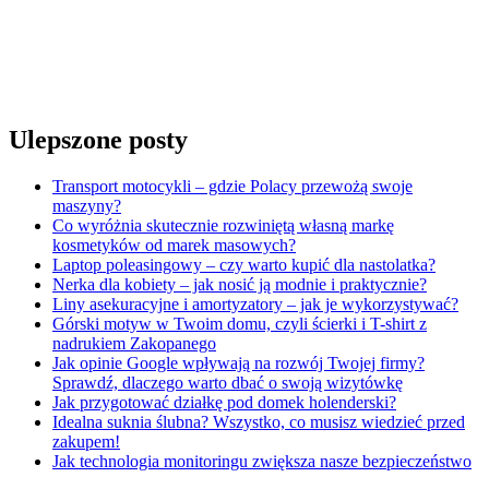
Ulepszone posty
Transport motocykli – gdzie Polacy przewożą swoje
maszyny?
Co wyróżnia skutecznie rozwiniętą własną markę
kosmetyków od marek masowych?
Laptop poleasingowy – czy warto kupić dla nastolatka?
Nerka dla kobiety – jak nosić ją modnie i praktycznie?
Liny asekuracyjne i amortyzatory – jak je wykorzystywać?
Górski motyw w Twoim domu, czyli ścierki i T-shirt z
nadrukiem Zakopanego
Jak opinie Google wpływają na rozwój Twojej firmy?
Sprawdź, dlaczego warto dbać o swoją wizytówkę
Jak przygotować działkę pod domek holenderski?
Idealna suknia ślubna? Wszystko, co musisz wiedzieć przed
zakupem!
Jak technologia monitoringu zwiększa nasze bezpieczeństwo