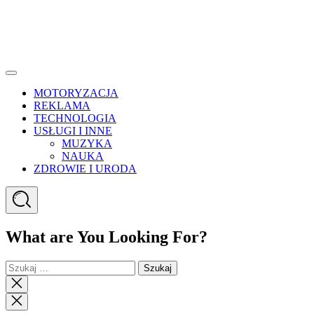
Menu
MOTORYZACJA
REKLAMA
TECHNOLOGIA
USŁUGI I INNE
MUZYKA
NAUKA
ZDROWIE I URODA
Search
What are You Looking For?
Szukaj:
Close
search
Close
Menu