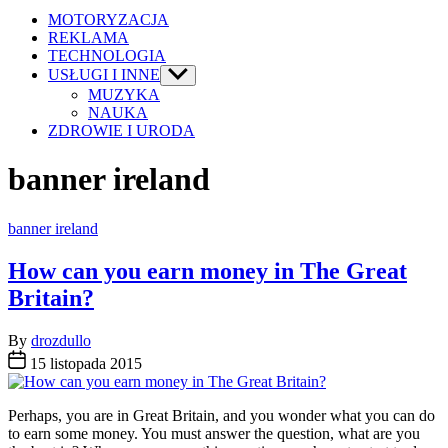
MOTORYZACJA
REKLAMA
TECHNOLOGIA
USŁUGI I INNE
Show
sub
MUZYKA
menu
NAUKA
ZDROWIE I URODA
banner ireland
Categories
banner ireland
How can you earn money in The Great
Britain?
By
drozdullo
15 listopada 2015
Perhaps, you are in Great Britain, and you wonder what you can do
to earn some money. You must answer the question, what are you